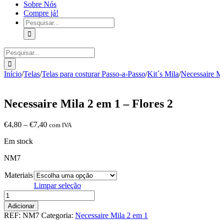
Sobre Nós
Compre já!
Pesquisar
Pesquisar
Início
/
Telas
/
Telas para costurar Passo-a-Passo
/
Kit´s Mila
/
Necessaire 
Necessaire Mila 2 em 1 – Flores 2
Price
€
4,80
–
€
7,40
com IVA
range:
Em stock
€4,80
through
NM7
€7,40
Materiais
Limpar seleção
Quantidade
de
Adicionar
Necessaire
REF:
NM7
Categoria:
Necessaire Mila 2 em 1