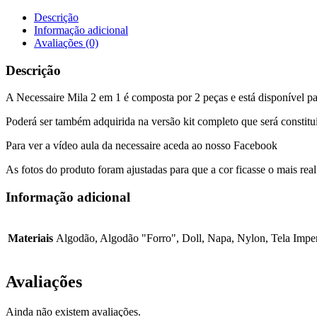
Mila
2
Descrição
em
Informação adicional
1
Avaliações (0)
-
Flores
Descrição
2
A Necessaire Mila 2 em 1 é composta por 2 peças e está disponível pa
Poderá ser também adquirida na versão kit completo que será constituí
Para ver a vídeo aula da necessaire aceda ao nosso Facebook
As fotos do produto foram ajustadas para que a cor ficasse o mais rea
Informação adicional
Materiais
Algodão, Algodão "Forro", Doll, Napa, Nylon, Tela Impe
Avaliações
Ainda não existem avaliações.