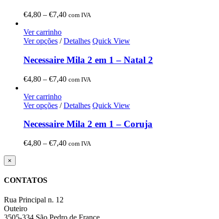
Price
€
4,80
–
€
7,40
com IVA
range:
€4,80
Ver carrinho
through
Ver opções
/
Detalhes
Quick View
€7,40
Necessaire Mila 2 em 1 – Natal 2
Price
€
4,80
–
€
7,40
com IVA
range:
€4,80
Ver carrinho
through
Ver opções
/
Detalhes
Quick View
€7,40
Necessaire Mila 2 em 1 – Coruja
Price
€
4,80
–
€
7,40
com IVA
range:
€4,80
Close
×
product
through
quick
€7,40
CONTATOS
view
Rua Principal n. 12
Outeiro
3505-334 São Pedro de France