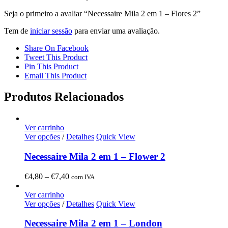
Seja o primeiro a avaliar “Necessaire Mila 2 em 1 – Flores 2”
Tem de
iniciar sessão
para enviar uma avaliação.
Share On Facebook
Tweet This Product
Pin This Product
Email This Product
Produtos Relacionados
Ver carrinho
Ver opções
/
Detalhes
Quick View
Necessaire Mila 2 em 1 – Flower 2
Price
€
4,80
–
€
7,40
com IVA
range:
€4,80
Ver carrinho
through
Ver opções
/
Detalhes
Quick View
€7,40
Necessaire Mila 2 em 1 – London