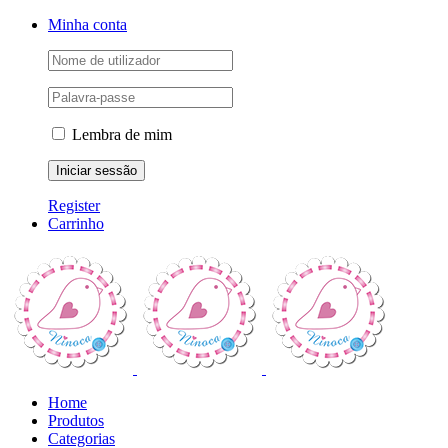
Skip
Facebook
Instagram
YouTube
Minha conta
to
content
Lembra de mim
Register
Carrinho
Home
Produtos
Categorias