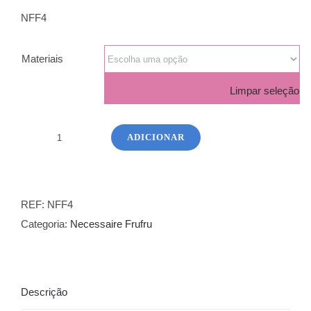
€3,80
NFF4
through
€6,00
Materiais
Limpar seleção
ADICIONAR
Quantidade
de
Necessaire
Frufru
REF:
NFF4
4
Categoria:
Necessaire Frufru
Descrição