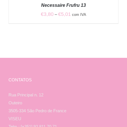
€6,00
/
Necessaire Frufru 13
DETALHES
Price
€
3,80
€
5,01
–
com IVA
range:
€3,80
through
€5,01
CONTATOS
Rua Principal n. 12
Outeiro
3505-334 São Pedro de France
VISEU
Telm.: [+351] 92 811 70 71