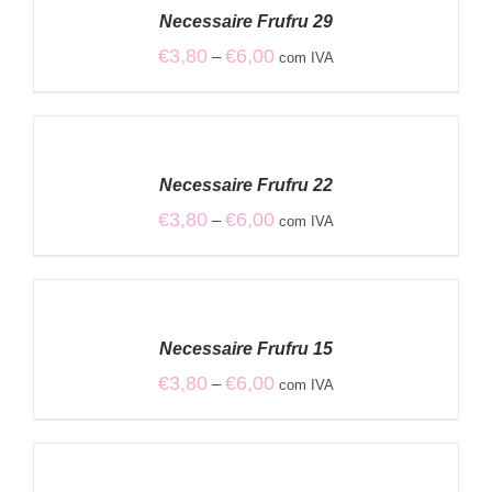
/
Necessaire Frufru 29
DETALHES
Price
€
3,80
€
6,00
–
com IVA
range:
€3,80
VER
through
OPÇÕES
€6,00
/
Necessaire Frufru 22
DETALHES
Price
€
3,80
€
6,00
–
com IVA
range:
€3,80
VER
through
OPÇÕES
€6,00
/
Necessaire Frufru 15
DETALHES
Price
€
3,80
€
6,00
–
com IVA
range:
€3,80
VER
through
OPÇÕES