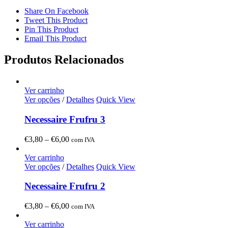
Share On Facebook
Tweet This Product
Pin This Product
Email This Product
Produtos Relacionados
Ver carrinho
Ver opções
/
Detalhes
Quick View
Necessaire Frufru 3
Price
€
3,80
–
€
6,00
com IVA
range:
€3,80
Ver carrinho
through
Ver opções
/
Detalhes
Quick View
€6,00
Necessaire Frufru 2
Price
€
3,80
–
€
6,00
com IVA
range:
€3,80
Ver carrinho