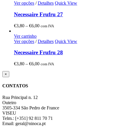
through
Ver opções
/
Detalhes
Quick View
€6,00
Necessaire Frufru 27
Price
€
3,80
–
€
6,00
com IVA
range:
€3,80
Ver carrinho
through
Ver opções
/
Detalhes
Quick View
€6,00
Necessaire Frufru 28
Price
€
3,80
–
€
6,00
com IVA
range:
€3,80
Close
×
product
through
quick
€6,00
CONTATOS
view
Rua Principal n. 12
Outeiro
3505-334 São Pedro de France
VISEU
Telm.: [+351] 92 811 70 71
Email: geral@ninoca.pt