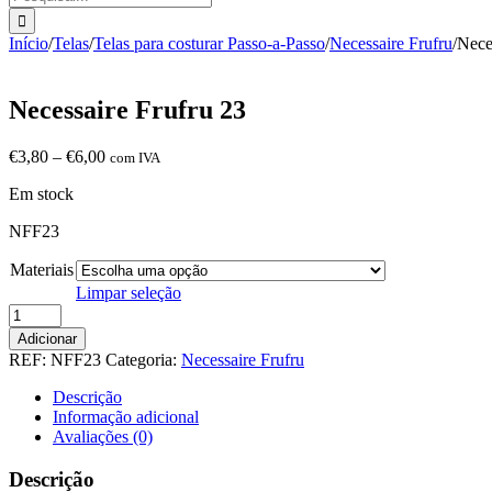
Início
/
Telas
/
Telas para costurar Passo-a-Passo
/
Necessaire Frufru
/
Nece
Necessaire Frufru 23
Price
€
3,80
–
€
6,00
com IVA
range:
Em stock
€3,80
through
NFF23
€6,00
Materiais
Limpar seleção
Quantidade
de
Adicionar
Necessaire
REF:
NFF23
Categoria:
Necessaire Frufru
Frufru
23
Descrição
Informação adicional
Avaliações (0)
Descrição