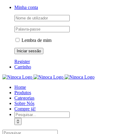
Skip
Facebook
Instagram
YouTube
Minha conta
to
content
Lembra de mim
Register
Carrinho
Home
Produtos
Categorias
Sobre Nós
Compre já!
Pesquisar
Pesquisar