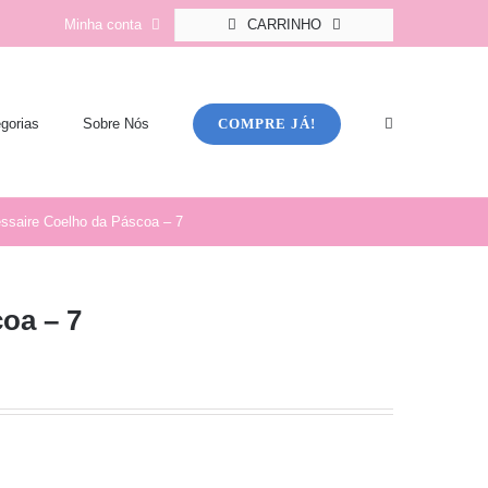
Minha conta
CARRINHO
COMPRE JÁ!
gorias
Sobre Nós
ssaire Coelho da Páscoa – 7
oa – 7