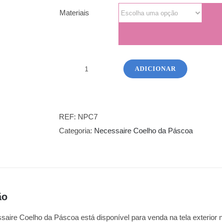
Materiais
ADICIONAR
Quantidade
de
Necessaire
Coelho
REF:
NPC7
da
Categoria:
Necessaire Coelho da Páscoa
Páscoa
-
7
ão
saire Coelho da Páscoa está disponível para venda na tela exterior 