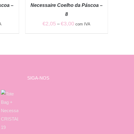
/
scoa –
Necessaire Coelho da Páscoa –
QUICK
VIEW
8
Price
€
2,05
€
3,00
–
A
com IVA
range:
€2,05
through
€3,00
SIGA-NOS