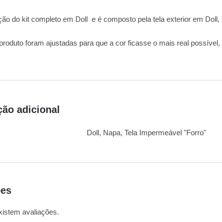
o do kit completo em Doll e é composto pela tela exterior em Doll, f
 produto foram ajustadas para que a cor ficasse o mais real possível
ção adicional
Doll, Napa, Tela Impermeável "Forro"
ões
xistem avaliações.