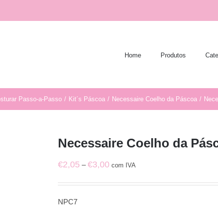
Home
Produtos
Cate
osturar Passo-a-Passo
/
Kit´s Páscoa
/
Necessaire Coelho da Páscoa
/
Nece
Necessaire Coelho da Pásc
Price
€
2,05
€
3,00
–
com IVA
range:
€2,05
NPC7
through
€3,00