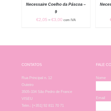
/
/
Necessaire Coelho da Páscoa –
Neces
QUICK
QUICK
VIEW
VIEW
9
Price
€
2,05
€
3,00
–
com IVA
range:
€2,05
through
€3,00
CONTATOS
FALE C
Rua Principal n. 12
Nome
Outeiro
3505-334 São Pedro de France
Email
VISEU
Telm.: [+351] 92 811 70 71