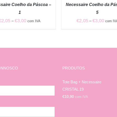
/
saire Coelho da Páscoa –
Necessaire Coelho da Pá
QUICK
VIEW
1
5
Price
Price
€
2,05
€
3,00
€
2,05
€
3,00
–
–
com IVA
com IV
range:
range:
€2,05
€2,05
through
through
€3,00
€3,00
ONNOSCO
PRODUTOS
Tote Bag + Necessaire
CRISTAL 19
€
10,90
com IVA