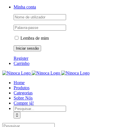
Skip
Facebook
Instagram
YouTube
Minha conta
to
content
Lembra de mim
Register
Carrinho
Home
Produtos
Categorias
Sobre Nós
Compre já!
Pesquisar
Pesquisar