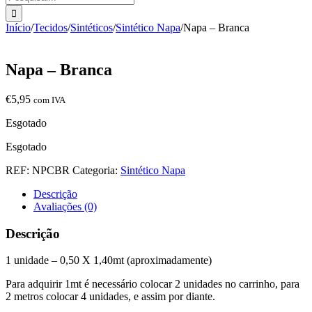
Início
/
Tecidos
/
Sintéticos
/
Sintético Napa
/
Napa – Branca
Napa – Branca
€
5,95
com IVA
Esgotado
Esgotado
REF:
NPCBR
Categoria:
Sintético Napa
Descrição
Avaliações (0)
Descrição
1 unidade – 0,50 X 1,40mt (aproximadamente)
Para adquirir 1mt é necessário colocar 2 unidades no carrinho, para
2 metros colocar 4 unidades, e assim por diante.