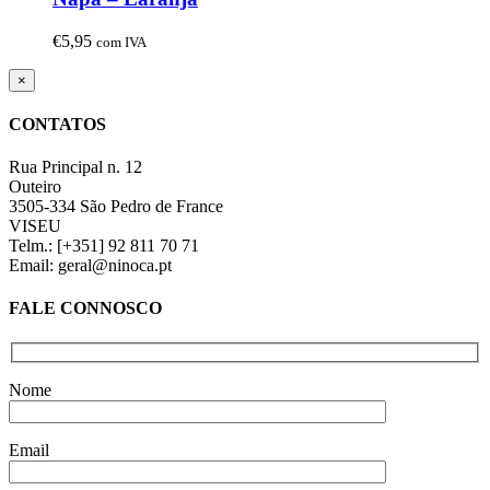
€
5,95
com IVA
Close
×
product
quick
CONTATOS
view
Rua Principal n. 12
Outeiro
3505-334 São Pedro de France
VISEU
Telm.: [+351] 92 811 70 71
Email: geral@ninoca.pt
FALE CONNOSCO
Nome
Email