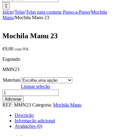
Início
/
Telas
/
Telas para costurar Passo-a-Passo
/
Mochila
Manu
/
Mochila Manu 23
Mochila Manu 23
€
9,00
com IVA
Esgotado
MMN23
Materiais
Limpar seleção
Quantidade
de
Adicionar
Mochila
REF:
MMN23
Categoria:
Mochila Manu
Manu
23
Descrição
Informação adicional
Avaliações (0)