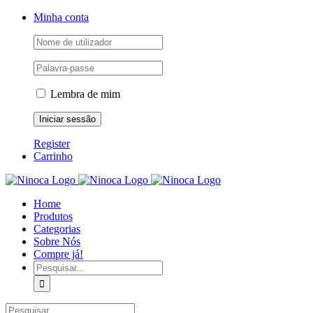
Skip
Facebook
Instagram
YouTube
Minha conta
to
content
Lembra de mim
Register
Carrinho
Home
Produtos
Categorias
Sobre Nós
Compre já!
Pesquisar
Pesquisar