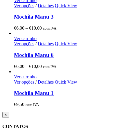
Ver carrinho
Ver opções
/
Detalhes
Quick View
Mochila Manu 3
Price
€
6,00
–
€
10,00
com IVA
range:
€6,00
Ver carrinho
through
Ver opções
/
Detalhes
Quick View
€10,00
Mochila Manu 6
Price
€
6,00
–
€
10,00
com IVA
range:
€6,00
Ver carrinho
through
Ver opções
/
Detalhes
Quick View
€10,00
Mochila Manu 1
€
9,50
com IVA
Close
×
product
quick
CONTATOS
view