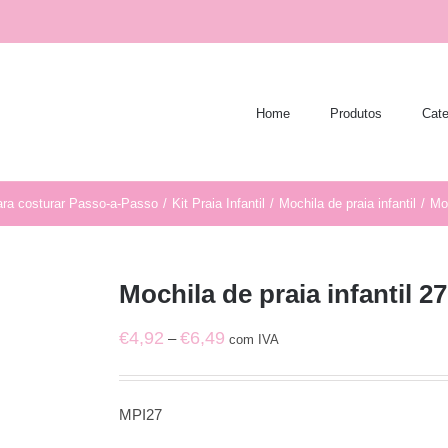
Home
Produtos
Cate
ara costurar Passo-a-Passo
/
Kit Praia Infantil
/
Mochila de praia infantil
/
Moc
Mochila de praia infantil 27
Price
€
4,92
€
6,49
–
com IVA
range:
€4,92
MPI27
through
€6,49