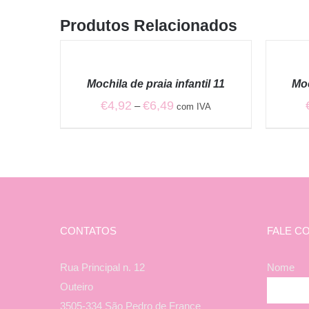
Produtos Relacionados
VER
VER
OPÇÕES
OPÇÕES
/
/
Mochila de praia infantil 11
Moc
QUICK
QUICK
VIEW
VIEW
Price
€
4,92
€
6,49
–
com IVA
range:
€4,92
through
€6,49
CONTATOS
FALE C
Rua Principal n. 12
Nome
Outeiro
3505-334 São Pedro de France