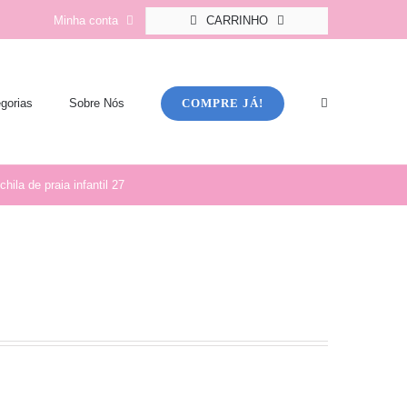
Minha conta
CARRINHO
COMPRE JÁ!
gorias
Sobre Nós
hila de praia infantil 27