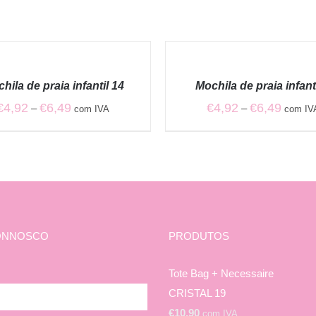
VER
OPÇÕES
/
hila de praia infantil 14
Mochila de praia infanti
QUICK
VIEW
Price
Price
€
4,92
€
6,49
€
4,92
€
6,49
–
–
com IVA
com IV
range:
range:
€4,92
€4,92
through
through
€6,49
€6,49
ONNOSCO
PRODUTOS
Tote Bag + Necessaire
CRISTAL 19
€
10,90
com IVA