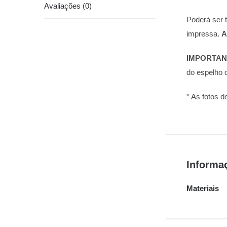
Avaliações (0)
Poderá ser t
impressa.
A
IMPORTAN
do espelho d
* As fotos d
Informa
Materiais