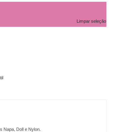
Limpar seleção
il
is Napa, Doll e Nylon.