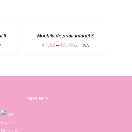
VER
OPÇÕES
/
l 6
Mochila de praia infantil 3
QUICK
VIEW
Price
€
4,92
€
6,49
–
A
com IVA
range:
€4,92
through
€6,49
SIGA-NOS