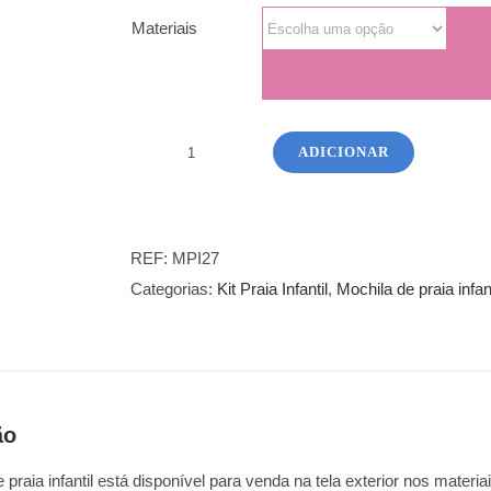
Materiais
ADICIONAR
Quantidade
de
Mochila
de
REF:
MPI27
praia
Categorias:
Kit Praia Infantil
,
Mochila de praia infant
infantil
27
ão
 praia infantil está disponível para venda na tela exterior nos materia