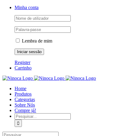
Skip
Facebook
Instagram
YouTube
Minha conta
to
content
Lembra de mim
Register
Carrinho
Home
Produtos
Categorias
Sobre Nós
Compre já!
Pesquisar
Pesquisar