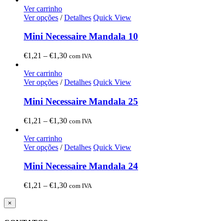
€1,21
Ver carrinho
through
Ver opções
/
Detalhes
Quick View
€1,30
Mini Necessaire Mandala 10
Price
€
1,21
–
€
1,30
com IVA
range:
€1,21
Ver carrinho
through
Ver opções
/
Detalhes
Quick View
€1,30
Mini Necessaire Mandala 25
Price
€
1,21
–
€
1,30
com IVA
range:
€1,21
Ver carrinho
through
Ver opções
/
Detalhes
Quick View
€1,30
Mini Necessaire Mandala 24
Price
€
1,21
–
€
1,30
com IVA
range:
€1,21
Close
×
product
through
quick
€1,30