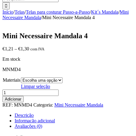
Início
/
Telas
/
Telas para costurar Passo-a-Passo
/
Kit´s Mandala
/
Mini
Necessaire Mandala
/
Mini Necessaire Mandala 4
Mini Necessaire Mandala 4
Price
€
1,21
–
€
1,30
com IVA
range:
Em stock
€1,21
through
MNMD4
€1,30
Materiais
Limpar seleção
Quantidade
de
Adicionar
Mini
REF:
MNMD4
Categoria:
Mini Necessaire Mandala
Necessaire
Mandala
Descrição
4
Informação adicional
Avaliações (0)