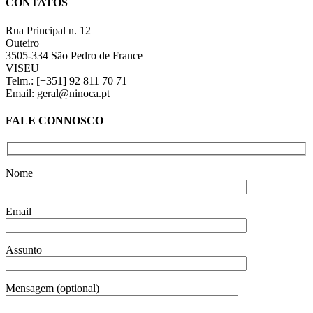
CONTATOS
view
Rua Principal n. 12
Outeiro
3505-334 São Pedro de France
VISEU
Telm.: [+351] 92 811 70 71
Email: geral@ninoca.pt
FALE CONNOSCO
Nome
Email
Assunto
Mensagem (optional)