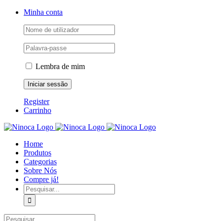
Skip
Facebook
Instagram
YouTube
Minha conta
to
content
Lembra de mim
Register
Carrinho
Home
Produtos
Categorias
Sobre Nós
Compre já!
Pesquisar
Pesquisar