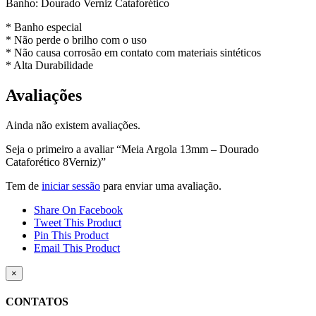
Banho: Dourado Verniz Cataforético
* Banho especial
* Não perde o brilho com o uso
* Não causa corrosão em contato com materiais sintéticos
* Alta Durabilidade
Avaliações
Ainda não existem avaliações.
Seja o primeiro a avaliar “Meia Argola 13mm – Dourado
Cataforético 8Verniz)”
Tem de
iniciar sessão
para enviar uma avaliação.
Share On Facebook
Tweet This Product
Pin This Product
Email This Product
Close
×
product
quick
CONTATOS
view