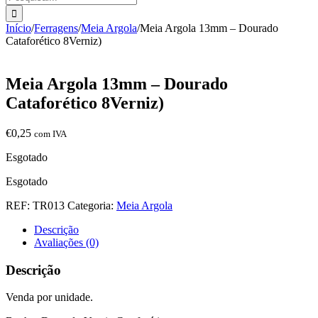
Início
/
Ferragens
/
Meia Argola
/
Meia Argola 13mm – Dourado
Cataforético 8Verniz)
Meia Argola 13mm – Dourado
Cataforético 8Verniz)
€
0,25
com IVA
Esgotado
Esgotado
REF:
TR013
Categoria:
Meia Argola
Descrição
Avaliações (0)
Descrição
Venda por unidade.