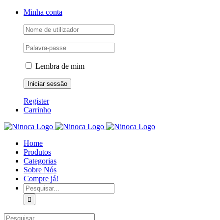
Skip
Facebook
Instagram
YouTube
Minha conta
to
content
Lembra de mim
Register
Carrinho
Home
Produtos
Categorias
Sobre Nós
Compre já!
Pesquisar
Pesquisar