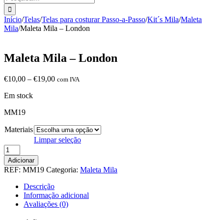
Início
/
Telas
/
Telas para costurar Passo-a-Passo
/
Kit´s Mila
/
Maleta
Mila
/
Maleta Mila – London
Maleta Mila – London
Price
€
10,00
–
€
19,00
com IVA
range:
Em stock
€10,00
through
MM19
€19,00
Materiais
Limpar seleção
Quantidade
de
Adicionar
Maleta
REF:
MM19
Categoria:
Maleta Mila
Mila
-
Descrição
London
Informação adicional
Avaliações (0)