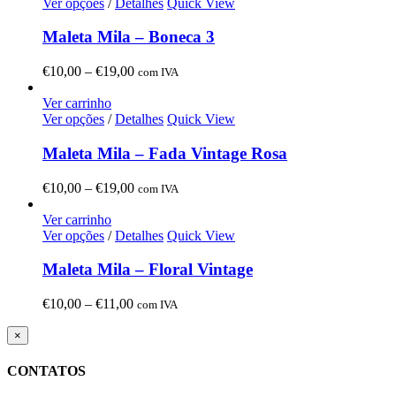
through
Ver opções
/
Detalhes
Quick View
€19,00
Maleta Mila – Boneca 3
Price
€
10,00
–
€
19,00
com IVA
range:
€10,00
Ver carrinho
through
Ver opções
/
Detalhes
Quick View
€19,00
Maleta Mila – Fada Vintage Rosa
Price
€
10,00
–
€
19,00
com IVA
range:
€10,00
Ver carrinho
through
Ver opções
/
Detalhes
Quick View
€19,00
Maleta Mila – Floral Vintage
Price
€
10,00
–
€
11,00
com IVA
range:
€10,00
Close
×
product
through
quick
€11,00
CONTATOS
view