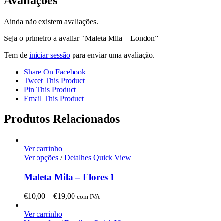
Avaliações
Ainda não existem avaliações.
Seja o primeiro a avaliar “Maleta Mila – London”
Tem de
iniciar sessão
para enviar uma avaliação.
Share On Facebook
Tweet This Product
Pin This Product
Email This Product
Produtos Relacionados
Ver carrinho
Ver opções
/
Detalhes
Quick View
Maleta Mila – Flores 1
Price
€
10,00
–
€
19,00
com IVA
range:
€10,00
Ver carrinho