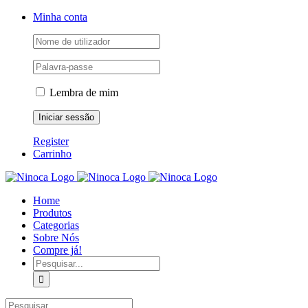
Skip
Facebook
Instagram
YouTube
Minha conta
to
content
Lembra de mim
Register
Carrinho
Home
Produtos
Categorias
Sobre Nós
Compre já!
Pesquisar
Pesquisar