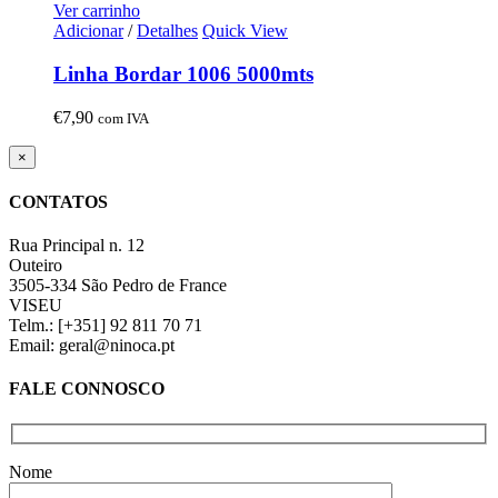
Ver carrinho
Adicionar
/
Detalhes
Quick View
Linha Bordar 1006 5000mts
€
7,90
com IVA
Close
×
product
quick
CONTATOS
view
Rua Principal n. 12
Outeiro
3505-334 São Pedro de France
VISEU
Telm.: [+351] 92 811 70 71
Email: geral@ninoca.pt
FALE CONNOSCO
Nome