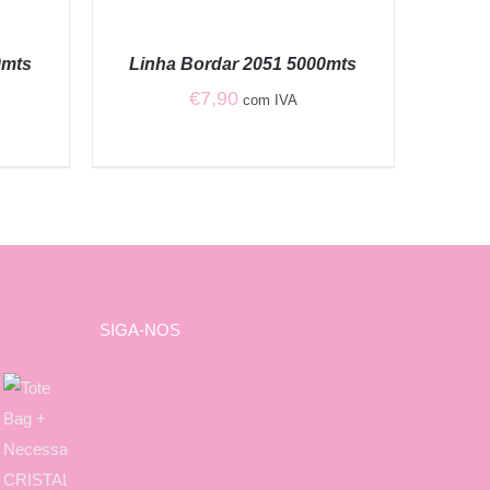
ADICIONAR
/
QUICK
0mts
Linha Bordar 2051 5000mts
VIEW
€
7,90
com IVA
SIGA-NOS