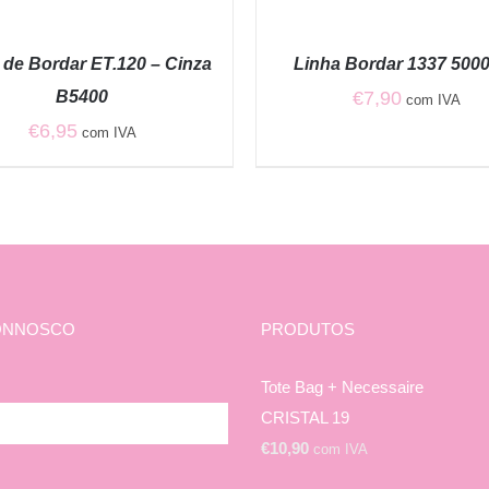
AR
ADICIONAR
/
QUICK
 de Bordar ET.120 – Cinza
Linha Bordar 1337 500
VIEW
B5400
€
7,90
com IVA
€
6,95
com IVA
ONNOSCO
PRODUTOS
Tote Bag + Necessaire
CRISTAL 19
€
10,90
com IVA