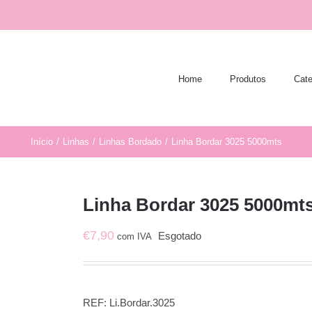
Home
Produtos
Cate
Início
/
Linhas
/
Linhas Bordado
/
Linha Bordar 3025 5000mts
Linha Bordar 3025 5000mt
€
7,90
Esgotado
com IVA
REF:
Li.Bordar.3025