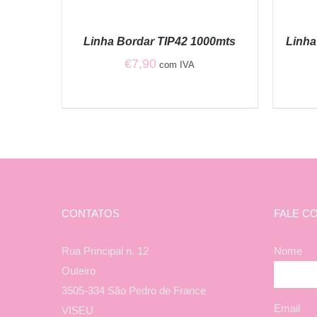
ADICIONAR
ADICION
/
/
QUICK
QUICK
Linha Bordar TIP42 1000mts
Linha
VIEW
VIEW
€
7,90
com IVA
CONTATOS
FALE C
Rua Principal n. 12
Nome
Outeiro
3505-334 São Pedro de France
Email
VISEU