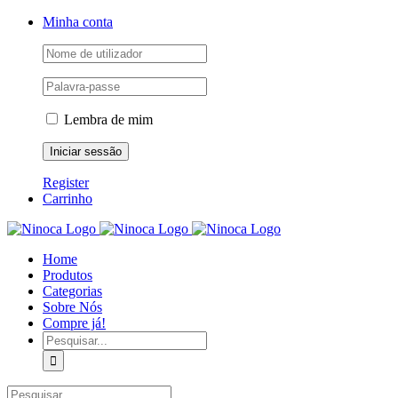
Skip
Facebook
Instagram
YouTube
Minha conta
to
content
Lembra de mim
Register
Carrinho
Home
Produtos
Categorias
Sobre Nós
Compre já!
Pesquisar
Pesquisar