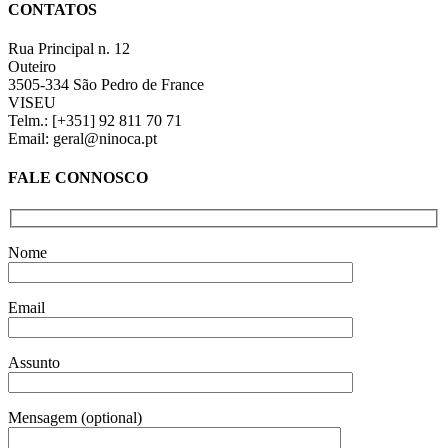
CONTATOS
view
Rua Principal n. 12
Outeiro
3505-334 São Pedro de France
VISEU
Telm.: [+351] 92 811 70 71
Email: geral@ninoca.pt
FALE CONNOSCO
Nome
Email
Assunto
Mensagem (optional)