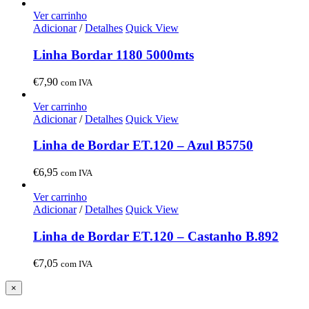
Ver carrinho
Adicionar
/
Detalhes
Quick View
Linha Bordar 1180 5000mts
€
7,90
com IVA
Ver carrinho
Adicionar
/
Detalhes
Quick View
Linha de Bordar ET.120 – Azul B5750
€
6,95
com IVA
Ver carrinho
Adicionar
/
Detalhes
Quick View
Linha de Bordar ET.120 – Castanho B.892
€
7,05
com IVA
Close
×
product
quick