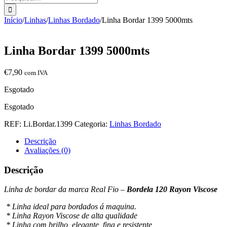
Início
/
Linhas
/
Linhas Bordado
/
Linha Bordar 1399 5000mts
Linha Bordar 1399 5000mts
€
7,90
com IVA
Esgotado
Esgotado
REF:
Li.Bordar.1399
Categoria:
Linhas Bordado
Descrição
Avaliações (0)
Descrição
Linha de bordar da marca Real Fio –
Bordela 120 Rayon Viscose
* Linha ideal para bordados á maquina.
* Linha Rayon Viscose de alta qualidade
* Linha com brilho, elegante, fina e resistente