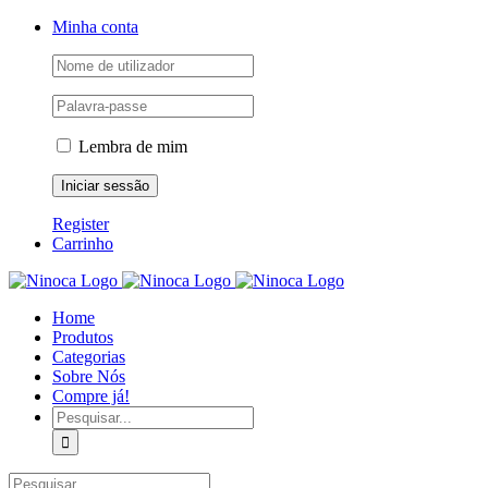
Skip
Facebook
Instagram
YouTube
Minha conta
to
content
Lembra de mim
Register
Carrinho
Home
Produtos
Categorias
Sobre Nós
Compre já!
Pesquisar
Pesquisar