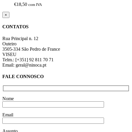
€
18,50
com IVA
Close
×
product
quick
CONTATOS
view
Rua Principal n. 12
Outeiro
3505-334 São Pedro de France
VISEU
Telm.: [+351] 92 811 70 71
Email: geral@ninoca.pt
FALE CONNOSCO
Nome
Email
Assunto