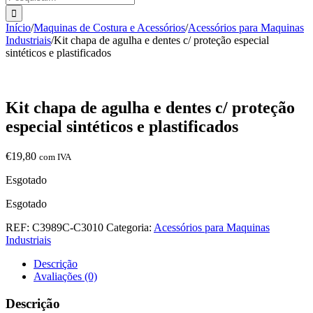
Início
/
Maquinas de Costura e Acessórios
/
Acessórios para Maquinas
Industriais
/
Kit chapa de agulha e dentes c/ proteção especial
sintéticos e plastificados
Kit chapa de agulha e dentes c/ proteção
especial sintéticos e plastificados
€
19,80
com IVA
Esgotado
Esgotado
REF:
C3989C-C3010
Categoria:
Acessórios para Maquinas
Industriais
Descrição
Avaliações (0)
Descrição