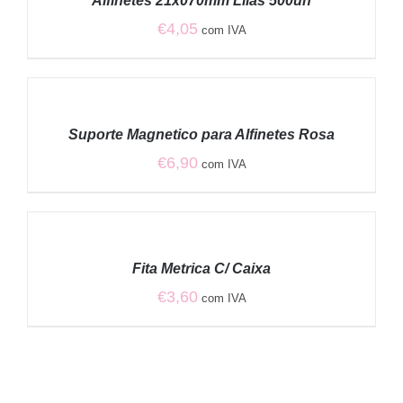
Alfinetes 21x070mm Lilás 500un
DETALHES
€
4,05
com IVA
ADICIONAR
/
Suporte Magnetico para Alfinetes Rosa
DETALHES
€
6,90
com IVA
ADICIONAR
/
Fita Metrica C/ Caixa
DETALHES
€
3,60
com IVA