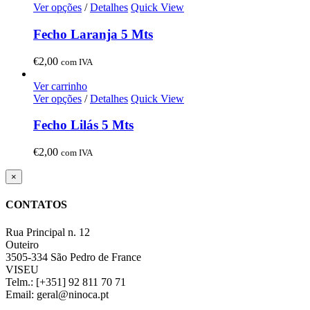
Ver opções
/
Detalhes
Quick View
Fecho Laranja 5 Mts
€
2,00
com IVA
Ver carrinho
Ver opções
/
Detalhes
Quick View
Fecho Lilás 5 Mts
€
2,00
com IVA
Close
×
product
quick
CONTATOS
view
Rua Principal n. 12
Outeiro
3505-334 São Pedro de France
VISEU
Telm.: [+351] 92 811 70 71
Email: geral@ninoca.pt