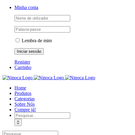
Skip
Facebook
Instagram
YouTube
Minha conta
to
content
Lembra de mim
Register
Carrinho
Home
Produtos
Categorias
Sobre Nós
Compre já!
Pesquisar
Pesquisar