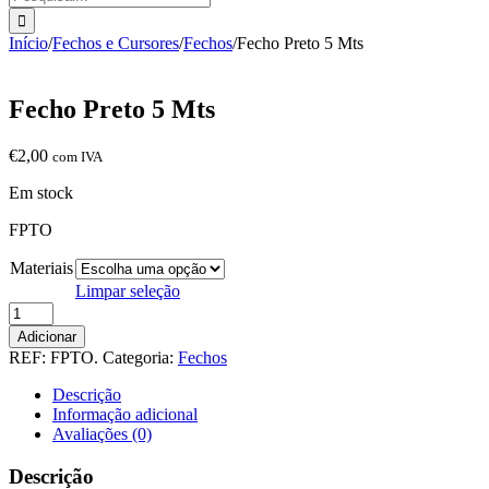
Início
/
Fechos e Cursores
/
Fechos
/
Fecho Preto 5 Mts
Fecho Preto 5 Mts
€
2,00
com IVA
Em stock
FPTO
Materiais
Limpar seleção
Quantidade
de
Adicionar
Fecho
REF:
FPTO.
Categoria:
Fechos
Preto
5
Descrição
Mts
Informação adicional
Avaliações (0)
Descrição