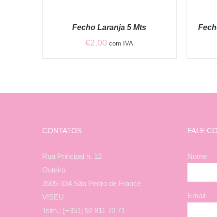
VER
VER
OPÇÕES
OPÇÕES
/
/
Fecho Laranja 5 Mts
Fech
QUICK
QUICK
VIEW
VIEW
€
2,00
com IVA
CONTATOS
FALE C
Rua Principal n. 12
Nome
Outeiro
3505-334 São Pedro de France
Email
VISEU
Telm.: [+351] 92 811 70 71