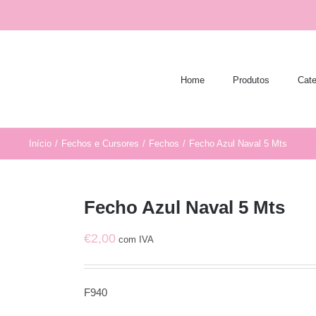
Home
Produtos
Cate
Início
/
Fechos e Cursores
/
Fechos
/
Fecho Azul Naval 5 Mts
Fecho Azul Naval 5 Mts
€
2,00
com IVA
F940