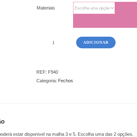
Materiais
ADICIONAR
Quantidade
de
Fecho
Azul
REF:
F940
Naval
Categoria:
Fechos
5
Mts
ão
 poderá estar disponível na malha 3 e 5. Escolha uma das 2 opções.