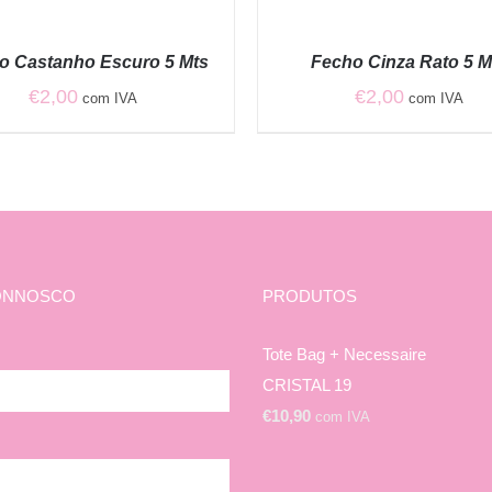
VER
OPÇÕES
/
o Castanho Escuro 5 Mts
Fecho Cinza Rato 5 M
QUICK
VIEW
€
2,00
€
2,00
com IVA
com IVA
ONNOSCO
PRODUTOS
Tote Bag + Necessaire
CRISTAL 19
€
10,90
com IVA