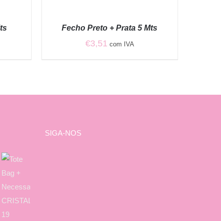
VER
OPÇÕES
/
ts
Fecho Preto + Prata 5 Mts
QUICK
VIEW
€
3,51
com IVA
SIGA-NOS