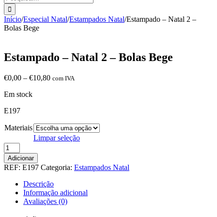
Início
/
Especial Natal
/
Estampados Natal
/
Estampado – Natal 2 –
Bolas Bege
Estampado – Natal 2 – Bolas Bege
Price
€
0,00
–
€
10,80
com IVA
range:
Em stock
€0,00
through
E197
€10,80
Materiais
Limpar seleção
Quantidade
de
Adicionar
Estampado
REF:
E197
Categoria:
Estampados Natal
-
Natal
Descrição
2
Informação adicional
-
Avaliações (0)
Bolas
Bege