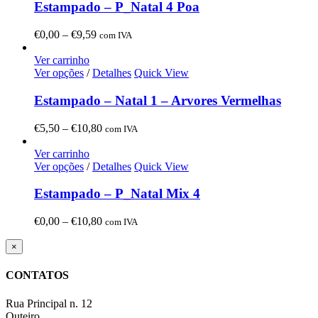
Estampado – P_Natal 4 Poa
Price
€
0,00
–
€
9,59
com IVA
range:
€0,00
Ver carrinho
through
Ver opções
/
Detalhes
Quick View
€9,59
Estampado – Natal 1 – Arvores Vermelhas
Price
€
5,50
–
€
10,80
com IVA
range:
€5,50
Ver carrinho
through
Ver opções
/
Detalhes
Quick View
€10,80
Estampado – P_Natal Mix 4
Price
€
0,00
–
€
10,80
com IVA
range:
€0,00
Close
×
product
through
quick
€10,80
CONTATOS
view
Rua Principal n. 12
Outeiro