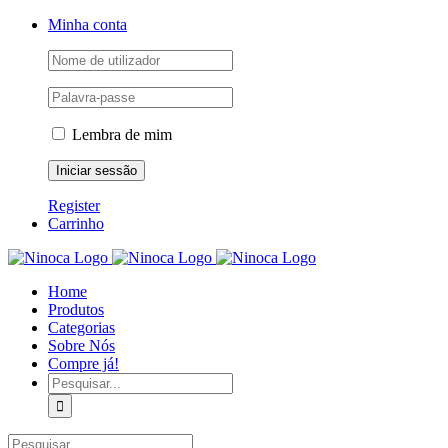
Skip
Facebook
Instagram
YouTube
Minha conta
to
content
Lembra de mim
Register
Carrinho
Home
Produtos
Categorias
Sobre Nós
Compre já!
Pesquisar
Pesquisar