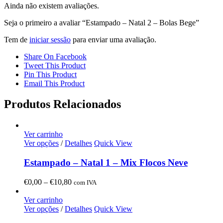
Ainda não existem avaliações.
Seja o primeiro a avaliar “Estampado – Natal 2 – Bolas Bege”
Tem de
iniciar sessão
para enviar uma avaliação.
Share On Facebook
Tweet This Product
Pin This Product
Email This Product
Produtos Relacionados
Ver carrinho
Ver opções
/
Detalhes
Quick View
Estampado – Natal 1 – Mix Flocos Neve
Price
€
0,00
–
€
10,80
com IVA
range:
€0,00
Ver carrinho
through
Ver opções
/
Detalhes
Quick View
€10,80