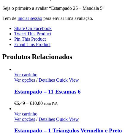
Seja o primeiro a avaliar “Estampado 25 – Mandala 5”
Tem de
iniciar sessão
para enviar uma avaliação.
Share On Facebook
Tweet This Product
Pin This Product
Email This Product
Produtos Relacionados
Ver carrinho
Ver opções
/
Detalhes
Quick View
Estampado – 11 Escamas 6
Price
€
6,49
–
€
10,80
com IVA
range:
€6,49
Ver carrinho
through
Ver opções
/
Detalhes
Quick View
€10,80
Estampado – 1 Triangulos Vermelho e Preto