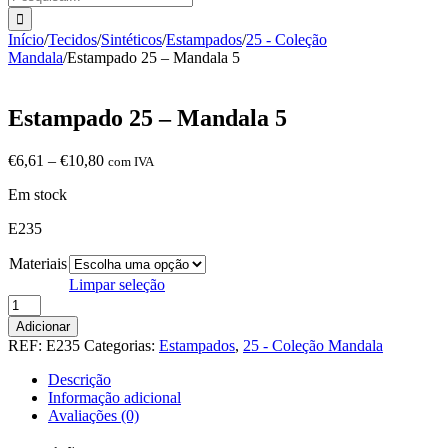
Início
/
Tecidos
/
Sintéticos
/
Estampados
/
25 - Coleção
Mandala
/
Estampado 25 – Mandala 5
Estampado 25 – Mandala 5
Price
€
6,61
–
€
10,80
com IVA
range:
Em stock
€6,61
through
E235
€10,80
Materiais
Limpar seleção
Quantidade
de
Adicionar
Estampado
REF:
E235
Categorias:
Estampados
,
25 - Coleção Mandala
25
-
Descrição
Mandala
Informação adicional
5
Avaliações (0)