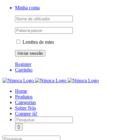
Skip
Facebook
Instagram
YouTube
Minha conta
to
content
Lembra de mim
Register
Carrinho
Home
Produtos
Categorias
Sobre Nós
Compre já!
Pesquisar
Pesquisar