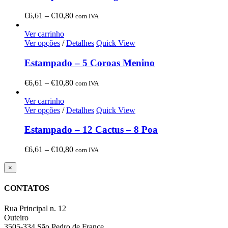
Price
€
6,61
–
€
10,80
com IVA
range:
€6,61
Ver carrinho
through
Ver opções
/
Detalhes
Quick View
€10,80
Estampado – 5 Coroas Menino
Price
€
6,61
–
€
10,80
com IVA
range:
€6,61
Ver carrinho
through
Ver opções
/
Detalhes
Quick View
€10,80
Estampado – 12 Cactus – 8 Poa
Price
€
6,61
–
€
10,80
com IVA
range:
€6,61
Close
×
product
through
quick
€10,80
CONTATOS
view
Rua Principal n. 12
Outeiro
3505-334 São Pedro de France