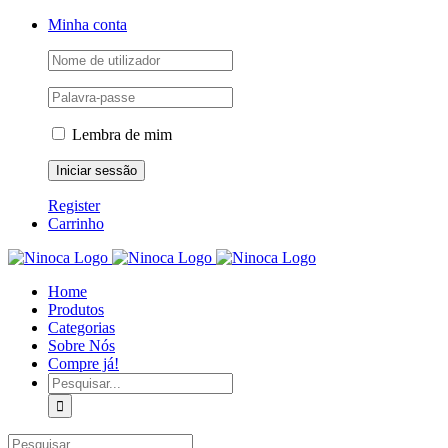
Skip
Facebook
Instagram
YouTube
Minha conta
to
content
Lembra de mim
Register
Carrinho
Home
Produtos
Categorias
Sobre Nós
Compre já!
Pesquisar
Pesquisar