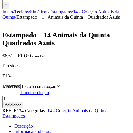
Início
/
Tecidos
/
Sintéticos
/
Estampados
/
14 - Coleção Animais da
Quinta
/
Estampado – 14 Animais da Quinta – Quadrados Azuis
Estampado – 14 Animais da Quinta –
Quadrados Azuis
Price
€
6,61
–
€
10,80
com IVA
range:
Em stock
€6,61
through
E134
€10,80
Materiais
Limpar seleção
Quantidade
de
Adicionar
Estampado
REF:
E134
Categorias:
14 - Coleção Animais da Quinta
,
-
Estampados
14
Animais
Descrição
da
Informação adicional