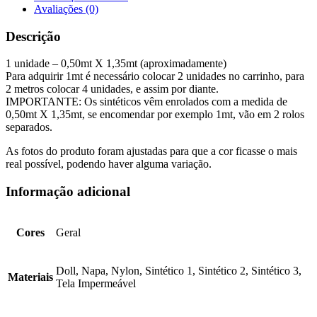
Quinta
Avaliações (0)
-
Quadrados
Descrição
Azuis
1 unidade – 0,50mt X 1,35mt (aproximadamente)
Para adquirir 1mt é necessário colocar 2 unidades no carrinho, para
2 metros colocar 4 unidades, e assim por diante.
IMPORTANTE: Os sintéticos vêm enrolados com a medida de
0,50mt X 1,35mt, se encomendar por exemplo 1mt, vão em 2 rolos
separados.
As fotos do produto foram ajustadas para que a cor ficasse o mais
real possível, podendo haver alguma variação.
Informação adicional
Cores
Geral
Doll, Napa, Nylon, Sintético 1, Sintético 2, Sintético 3,
Materiais
Tela Impermeável