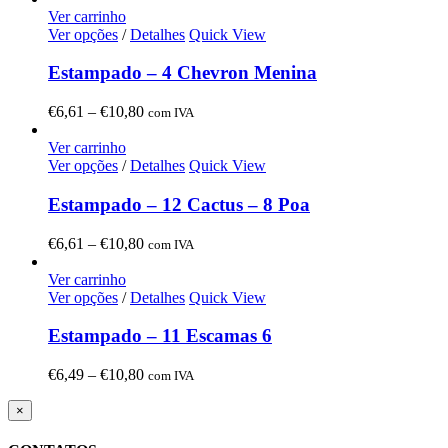
€6,61
Ver carrinho
through
Ver opções
/
Detalhes
Quick View
€10,80
Estampado – 4 Chevron Menina
Price
€
6,61
–
€
10,80
com IVA
range:
€6,61
Ver carrinho
through
Ver opções
/
Detalhes
Quick View
€10,80
Estampado – 12 Cactus – 8 Poa
Price
€
6,61
–
€
10,80
com IVA
range:
€6,61
Ver carrinho
through
Ver opções
/
Detalhes
Quick View
€10,80
Estampado – 11 Escamas 6
Price
€
6,49
–
€
10,80
com IVA
range:
€6,49
Close
×
product
through
quick
€10,80