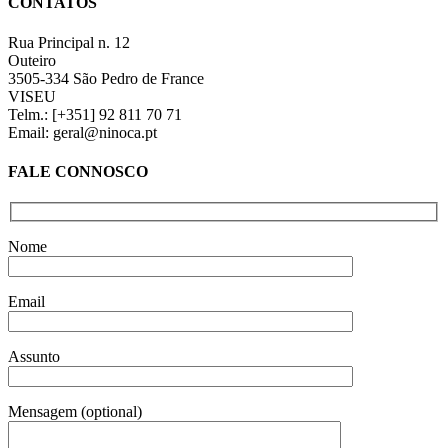
CONTATOS
view
Rua Principal n. 12
Outeiro
3505-334 São Pedro de France
VISEU
Telm.: [+351] 92 811 70 71
Email: geral@ninoca.pt
FALE CONNOSCO
Nome
Email
Assunto
Mensagem (optional)