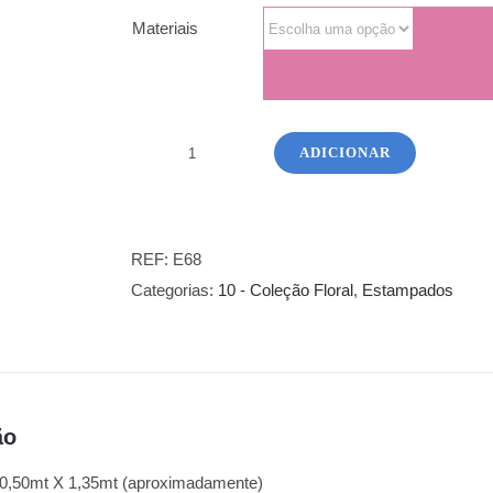
Materiais
ADICIONAR
Quantidade
de
Estampado
-
REF:
E68
10
Categorias:
10 - Coleção Floral
,
Estampados
Flores10
ão
 0,50mt X 1,35mt (aproximadamente)