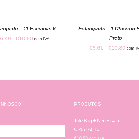
VER
OPÇÕES
/
ampado – 11 Escamas 6
Estampado – 1 Chevron 
QUICK
VIEW
Price
€
6,49
€
10,80
Preto
–
com IVA
range:
Price
€
6,61
€
10,80
–
com I
€6,49
range:
through
€6,61
€10,80
throug
€10,80
ONNOSCO
PRODUTOS
Tote Bag + Necessaire
CRISTAL 19
€
10,90
com IVA