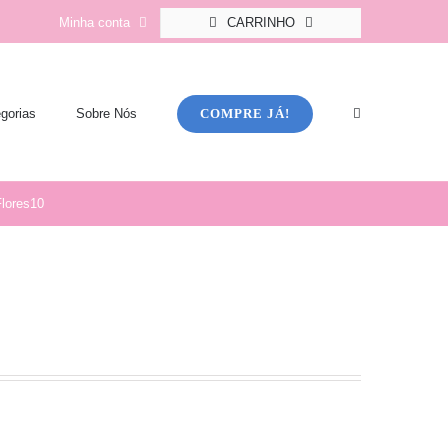
Minha conta
CARRINHO
COMPRE JÁ!
gorias
Sobre Nós
lores10