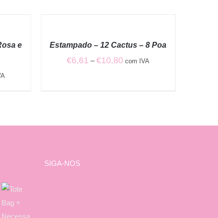
VER
OPÇÕES
/
Rosa e
Estampado – 12 Cactus – 8 Poa
QUICK
VIEW
Price
€
6,61
€
10,80
–
com IVA
range:
VA
€6,61
through
€10,80
h
SIGA-NOS