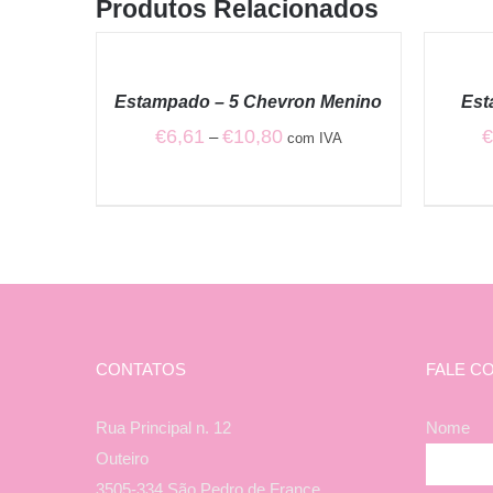
Produtos Relacionados
VER
VER
OPÇÕES
OPÇÕES
/
/
Estampado – 5 Chevron Menino
Est
QUICK
QUICK
VIEW
VIEW
Price
€
6,61
€
10,80
–
com IVA
range:
€6,61
through
€10,80
CONTATOS
FALE C
Rua Principal n. 12
Nome
Outeiro
3505-334 São Pedro de France