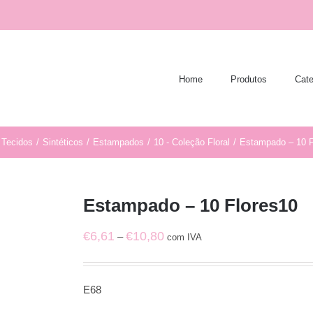
Home
Produtos
Cate
Tecidos
/
Sintéticos
/
Estampados
/
10 - Coleção Floral
/
Estampado – 10 F
Estampado – 10 Flores10
Price
€
6,61
€
10,80
–
com IVA
range:
€6,61
E68
through
€10,80