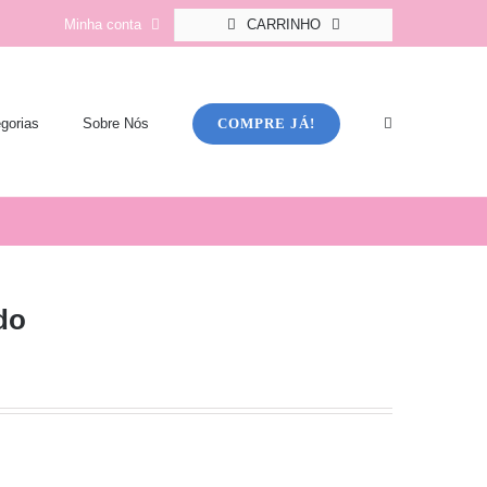
Minha conta
CARRINHO
COMPRE JÁ!
gorias
Sobre Nós
do