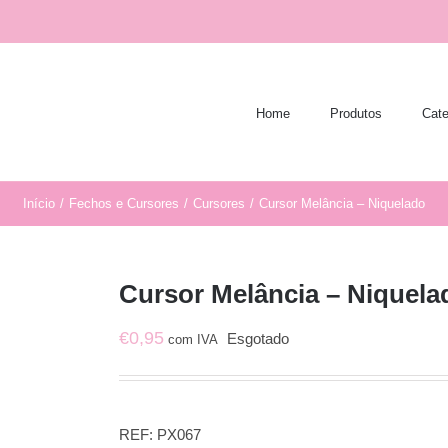
Home
Produtos
Cate
Início
/
Fechos e Cursores
/
Cursores
/
Cursor Melância – Niquelado
Cursor Melância – Niquela
€
0,95
Esgotado
com IVA
REF:
PX067