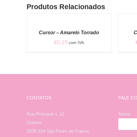
Produtos Relacionados
VER
VER
OPÇÕES
OPÇÕES
/
/
Cursor – Amarelo Torrado
C
QUICK
QUICK
VIEW
VIEW
€
0,15
com IVA
CONTATOS
FALE C
Rua Principal n. 12
Nome
Outeiro
3505-334 São Pedro de France