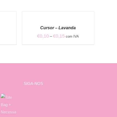
VER
OPÇÕES
/
Cursor – Lavanda
QUICK
VIEW
Price
€
0,10
€
0,15
–
com IVA
range:
€0,10
through
€0,15
SIGA-NOS