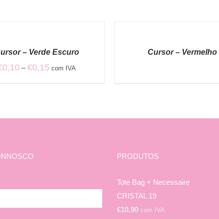
QUICK
VIEW
ursor – Verde Escuro
Cursor – Vermelho
Price
€
0,10
€
0,15
–
com IVA
range:
€0,10
through
€0,15
ONNOSCO
PRODUTOS
Tote Bag + Necessaire
CRISTAL 19
€
10,90
com IVA