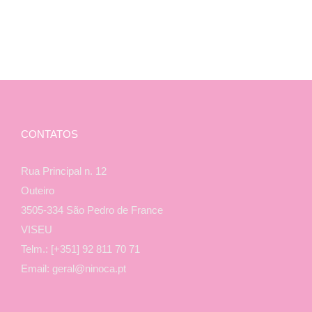
CONTATOS
Rua Principal n. 12
Outeiro
3505-334 São Pedro de France
VISEU
Telm.: [+351] 92 811 70 71
Email: geral@ninoca.pt