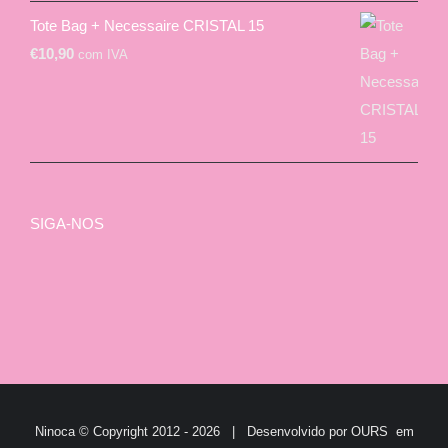
Tote Bag + Necessaire CRISTAL 15
€
10,90
com IVA
SIGA-NOS
Ninoca © Copyright 2012 -
2026 | Desenvolvido por
OURS
em