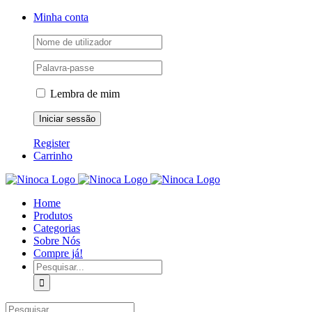
Skip
Facebook
Instagram
YouTube
Minha conta
to
content
Lembra de mim
Register
Carrinho
Home
Produtos
Categorias
Sobre Nós
Compre já!
Pesquisar
Pesquisar