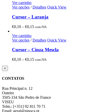
€0,10
Ver carrinho
through
Ver opções
/
Detalhes
Quick View
€0,15
Cursor – Laranja
Price
€
0,10
–
€
0,15
com IVA
range:
€0,10
Ver carrinho
through
Ver opções
/
Detalhes
Quick View
€0,15
Cursor – Cinza Mescla
Price
€
0,10
–
€
0,15
com IVA
range:
€0,10
Close
×
product
through
quick
€0,15
CONTATOS
view
Rua Principal n. 12
Outeiro
3505-334 São Pedro de France
VISEU
Telm.: [+351] 92 811 70 71
Email: geral@ninoca.pt