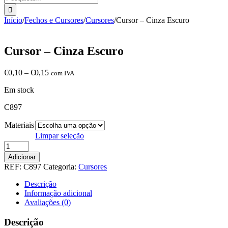
Início
/
Fechos e Cursores
/
Cursores
/
Cursor – Cinza Escuro
Cursor – Cinza Escuro
Price
€
0,10
–
€
0,15
com IVA
range:
Em stock
€0,10
through
C897
€0,15
Materiais
Limpar seleção
Quantidade
de
Adicionar
Cursor
REF:
C897
Categoria:
Cursores
-
Cinza
Descrição
Escuro
Informação adicional
Avaliações (0)
Descrição