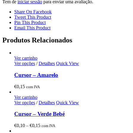
Tem de
iniciar sessão
para enviar uma avaliação.
Share On Facebook
Tweet This Product
Pin This Product
Email This Product
Produtos Relacionados
Ver carrinho
Ver opções
/
Detalhes
Quick View
Cursor – Amarelo
€
0,15
com IVA
Ver carrinho
Ver opções
/
Detalhes
Quick View
Cursor – Verde Bebé
Price
€
0,10
–
€
0,15
com IVA
range: