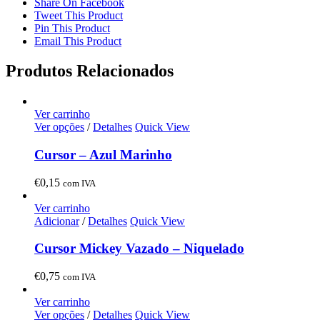
Share On Facebook
Tweet This Product
Pin This Product
Email This Product
Produtos Relacionados
Ver carrinho
Ver opções
/
Detalhes
Quick View
Cursor – Azul Marinho
€
0,15
com IVA
Ver carrinho
Adicionar
/
Detalhes
Quick View
Cursor Mickey Vazado – Niquelado
€
0,75
com IVA
Ver carrinho
Ver opções
/
Detalhes
Quick View