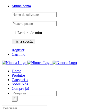
Skip
Facebook
Instagram
YouTube
Minha conta
to
content
Lembra de mim
Register
Carrinho
Home
Produtos
Categorias
Sobre Nós
Compre já!
Pesquisar
Pesquisar