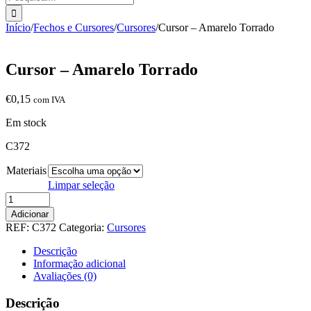
Início
/
Fechos e Cursores
/
Cursores
/
Cursor – Amarelo Torrado
Cursor – Amarelo Torrado
€
0,15
com IVA
Em stock
C372
Materiais
Limpar seleção
Quantidade
de
Adicionar
Cursor
REF:
C372
Categoria:
Cursores
-
Amarelo
Descrição
Torrado
Informação adicional
Avaliações (0)
Descrição