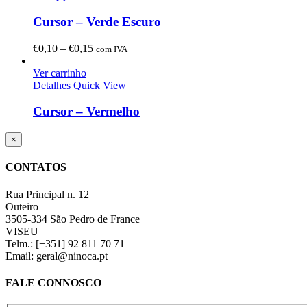
Cursor – Verde Escuro
Price
€
0,10
–
€
0,15
com IVA
range:
€0,10
Ver carrinho
through
Detalhes
Quick View
€0,15
Cursor – Vermelho
Close
×
product
quick
CONTATOS
view
Rua Principal n. 12
Outeiro
3505-334 São Pedro de France
VISEU
Telm.: [+351] 92 811 70 71
Email: geral@ninoca.pt
FALE CONNOSCO