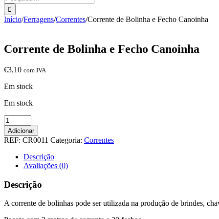
Início
/
Ferragens
/
Correntes
/
Corrente de Bolinha e Fecho Canoinha
Corrente de Bolinha e Fecho Canoinha
€
3,10
com IVA
Em stock
Em stock
Quantidade
de
Adicionar
Corrente
REF:
CR0011
Categoria:
Correntes
de
Bolinha
Descrição
e
Avaliações (0)
Fecho
Canoinha
Descrição
A corrente de bolinhas pode ser utilizada na produção de brindes, chav