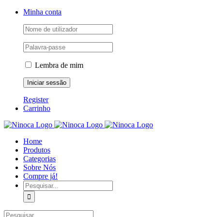
Skip
Facebook
Instagram
YouTube
Minha conta
to
content
Lembra de mim
Register
Carrinho
Home
Produtos
Categorias
Sobre Nós
Compre já!
Pesquisar
Pesquisar