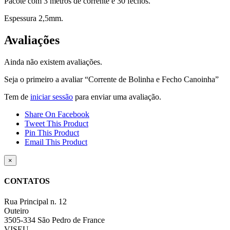
Pacote com 3 metros de corrente e 30 fechos.
Espessura 2,5mm.
Avaliações
Ainda não existem avaliações.
Seja o primeiro a avaliar “Corrente de Bolinha e Fecho Canoinha”
Tem de
iniciar sessão
para enviar uma avaliação.
Share On Facebook
Tweet This Product
Pin This Product
Email This Product
Close
×
product
quick
CONTATOS
view
Rua Principal n. 12
Outeiro
3505-334 São Pedro de France
VISEU