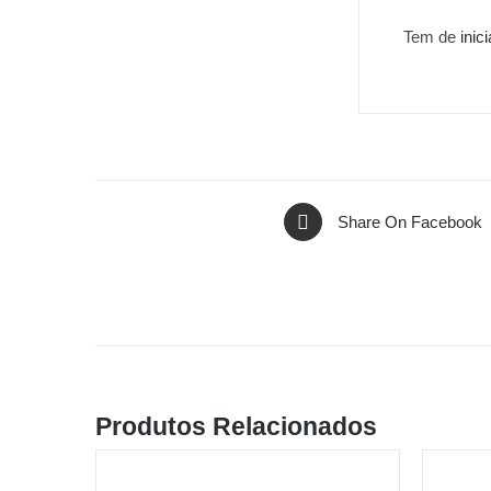
Tem de
inic
Share On Facebook
Produtos Relacionados
ADICIONAR
ADICION
/
/