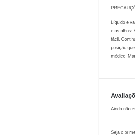
PRECAUÇÕ
Líquido e va
e os olhos:
fácil. Cont
posição que 
médico. Man
Avaliaç
Ainda não e
Seja o prime