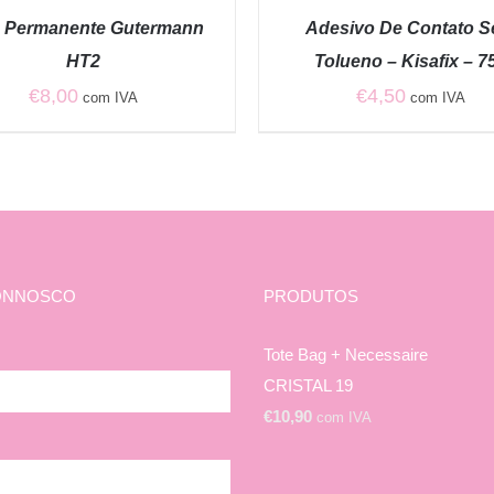
QUICK
a Permanente Gutermann
Adesivo De Contato 
VIEW
HT2
Tolueno – Kisafix – 7
€
8,00
€
4,50
com IVA
com IVA
ONNOSCO
PRODUTOS
Tote Bag + Necessaire
CRISTAL 19
€
10,90
com IVA