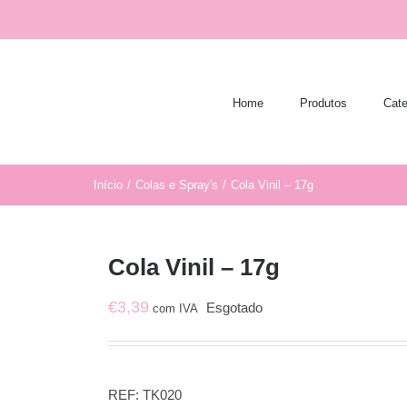
Home
Produtos
Cate
Início
/
Colas e Spray's
/
Cola Vinil – 17g
Cola Vinil – 17g
€
3,39
Esgotado
com IVA
REF:
TK020