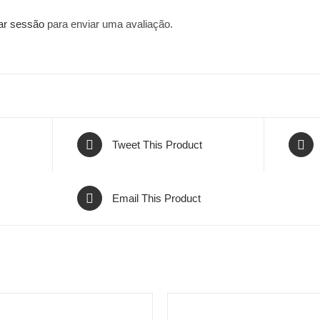
iar sessão
para enviar uma avaliação.
Tweet This Product
Email This Product
AR
ADICIONAR
/