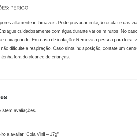
ES: PERIGO:
pores altamente inflámáveis. Pode provocar irritação ocular e das v
 Enxágue cuidadosamente com água durante vários minutos. No caso 
inue enxaguando. Em caso de inalação: Remova a pessoa para local
não dificulte a respiração. Caso sinta indisposição, contate um cent
tenha fora do alcance de crianças.
ões
xistem avaliações.
iro a avaliar “Cola Vinil – 17g”