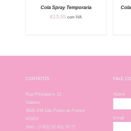
QUICK
QUICK
Cola Spray Temporaria
Col
VIEW
VIEW
€
13,55
com IVA
CONTATOS
FALE C
Rua Principal n. 12
Nome
Outeiro
3505-334 São Pedro de France
Email
VISEU
Telm.: [+351] 92 811 70 71