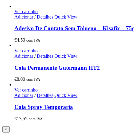
Ver carrinho
Adicionar
/
Detalhes
Quick View
Adesivo De Contato Sem Tolueno – Kisafix – 75
€
4,50
com IVA
Ver carrinho
Adicionar
/
Detalhes
Quick View
Cola Permanente Gutermann HT2
€
8,00
com IVA
Ver carrinho
Adicionar
/
Detalhes
Quick View
Cola Spray Temporaria
€
13,55
com IVA
Close
×
product