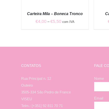
VER
VER
OPÇÕES
OPÇÕES
/
/
Carteira Mila – Boneca Tronco
Ca
QUICK
QUICK
VIEW
VIEW
Price
€
4,00
€
5,50
–
com IVA
range:
€4,00
through
€5,50
CONTATOS
FALE C
Rua Principal n. 12
Nome
Outeiro
3505-334 São Pedro de France
Email
VISEU
Telm.: [+351] 92 811 70 71