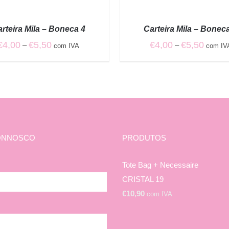
VER
OPÇÕES
/
rteira Mila – Boneca 4
Carteira Mila – Bonec
QUICK
VIEW
Price
Price
€
4,00
€
5,50
€
4,00
€
5,50
–
–
com IVA
com IV
range:
range:
€4,00
€4,00
through
through
€5,50
€5,50
ONNOSCO
PRODUTOS
Tote Bag + Necessaire
CRISTAL 19
€
10,90
com IVA