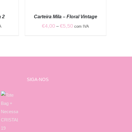
VER
OPÇÕES
/
a 2
Carteira Mila – Floral Vintage
QUICK
VIEW
Price
€
4,00
€
5,50
–
A
com IVA
range:
€4,00
through
€5,50
SIGA-NOS