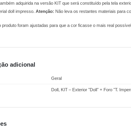
ambém adquirida na versão KIT que será constituído pela tela exteri
rial doll impresso.
Atenção:
Não leva os restantes materiais para c
o produto foram ajustadas para que a cor ficasse o mais real possív
ção adicional
Geral
Doll, KIT – Exterior "Doll" + Foro "T. Imp
ões