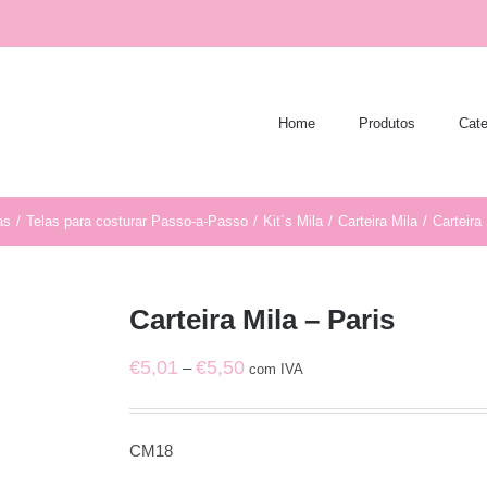
Home
Produtos
Cate
as
/
Telas para costurar Passo-a-Passo
/
Kit´s Mila
/
Carteira Mila
/
Carteira
Carteira Mila – Paris
Price
€
5,01
€
5,50
–
com IVA
range:
€5,01
CM18
through
€5,50