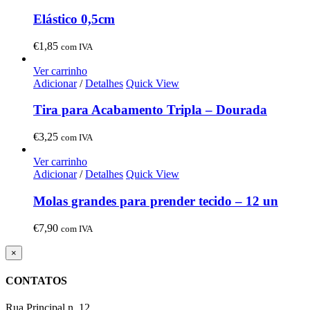
Elástico 0,5cm
€
1,85
com IVA
Ver carrinho
Adicionar
/
Detalhes
Quick View
Tira para Acabamento Tripla – Dourada
€
3,25
com IVA
Ver carrinho
Adicionar
/
Detalhes
Quick View
Molas grandes para prender tecido – 12 un
€
7,90
com IVA
Close
×
product
quick
CONTATOS
view
Rua Principal n. 12