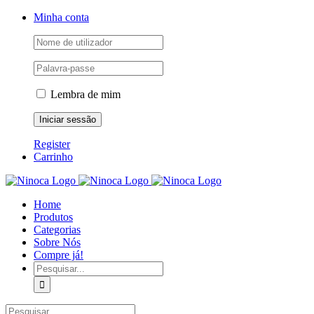
Skip
Facebook
Instagram
YouTube
Minha conta
to
content
Lembra de mim
Register
Carrinho
Home
Produtos
Categorias
Sobre Nós
Compre já!
Pesquisar
Pesquisar