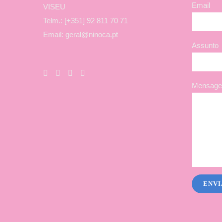
Email
VISEU
Telm.: [+351] 92 811 70 71
Email: geral@ninoca.pt
Assunto
Mensagem