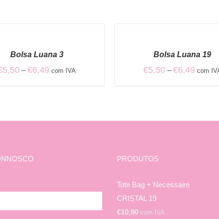
VER
OPÇÕES
/
Bolsa Luana 3
Bolsa Luana 19
QUICK
VIEW
Price
Price
€
5,50
€
6,49
€
5,50
€
6,49
–
–
com IVA
com IV
range:
range:
€5,50
€5,50
through
through
€6,49
€6,49
ONNOSCO
PRODUTOS
Tote Bag + Necessaire
CRISTAL 19
€
10,90
com IVA