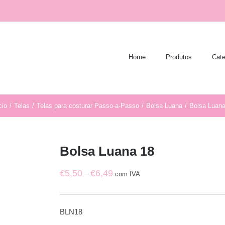
Home
Produtos
Cate
cio
/
Telas
/
Telas para costurar Passo-a-Passo
/
Bolsa Luana
/
Bolsa Luana
Bolsa Luana 18
Price
€
5,50
€
6,49
–
com IVA
range:
€5,50
BLN18
through