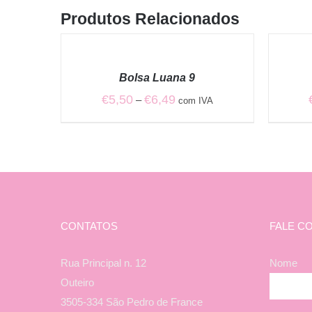
Produtos Relacionados
VER
VER
OPÇÕES
OPÇÕES
/
/
Bolsa Luana 9
QUICK
QUICK
VIEW
VIEW
Price
€
5,50
€
6,49
–
com IVA
range:
€5,50
through
€6,49
CONTATOS
FALE C
Rua Principal n. 12
Nome
Outeiro
3505-334 São Pedro de France