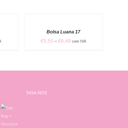
VER
OPÇÕES
/
Bolsa Luana 17
QUICK
VIEW
Price
€
5,50
€
6,49
–
A
com IVA
range:
€5,50
through
€6,49
SIGA-NOS