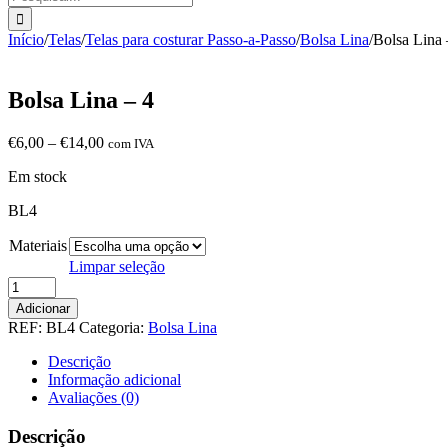
Início
/
Telas
/
Telas para costurar Passo-a-Passo
/
Bolsa Lina
/
Bolsa Lina 
Bolsa Lina – 4
Price
€
6,00
–
€
14,00
com IVA
range:
Em stock
€6,00
through
BL4
€14,00
Materiais
Limpar seleção
Quantidade
de
Adicionar
Bolsa
REF:
BL4
Categoria:
Bolsa Lina
Lina
-
Descrição
4
Informação adicional
Avaliações (0)
Descrição