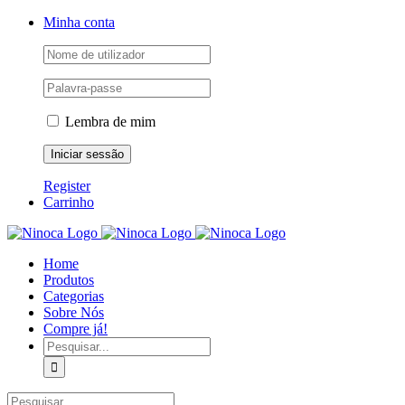
Skip
Facebook
Instagram
YouTube
Minha conta
to
content
Lembra de mim
Register
Carrinho
Home
Produtos
Categorias
Sobre Nós
Compre já!
Pesquisar
Pesquisar