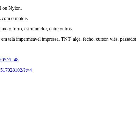
ll ou Nylon.
as com o molde.
o o forro, estruturador, entre outros.
em tela impermeável impressa, TNT, alça, fecho, cursor, viés, passador
705/?t=48
3517028102/?t=4