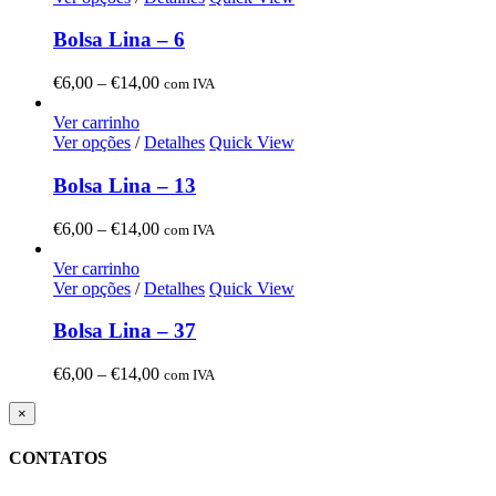
€14,00
Bolsa Lina – 6
Price
€
6,00
–
€
14,00
com IVA
range:
€6,00
Ver carrinho
through
Ver opções
/
Detalhes
Quick View
€14,00
Bolsa Lina – 13
Price
€
6,00
–
€
14,00
com IVA
range:
€6,00
Ver carrinho
through
Ver opções
/
Detalhes
Quick View
€14,00
Bolsa Lina – 37
Price
€
6,00
–
€
14,00
com IVA
range:
€6,00
Close
×
product
through
quick
€14,00
CONTATOS
view