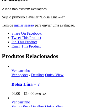
Ainda não existem avaliações.
Seja o primeiro a avaliar “Bolsa Lina – 4”
Tem de
iniciar sessão
para enviar uma avaliação.
Share On Facebook
Tweet This Product
Pin This Product
Email This Product
Produtos Relacionados
Ver carrinho
Ver opções
/
Detalhes
Quick View
Bolsa Lina – 7
Price
€
6,00
–
€
14,00
com IVA
range:
€6,00
Ver carrinho
through
Ver opções
/
Detalhes
Quick View