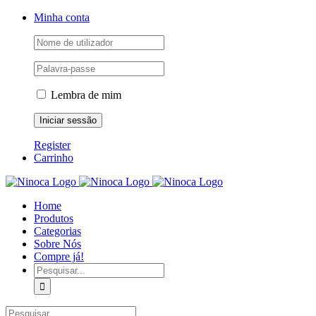
Skip
Facebook
Instagram
YouTube
Minha conta
to
content
Lembra de mim
Register
Carrinho
Home
Produtos
Categorias
Sobre Nós
Compre já!
Pesquisar
Pesquisar