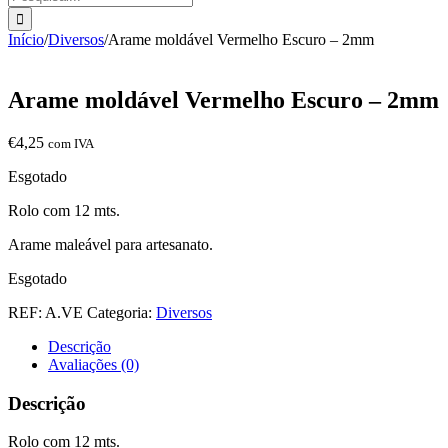
Início
/
Diversos
/
Arame moldável Vermelho Escuro – 2mm
Arame moldável Vermelho Escuro – 2mm
€
4,25
com IVA
Esgotado
Rolo com 12 mts.
Arame maleável para artesanato.
Esgotado
REF:
A.VE
Categoria:
Diversos
Descrição
Avaliações (0)
Descrição
Rolo com 12 mts.