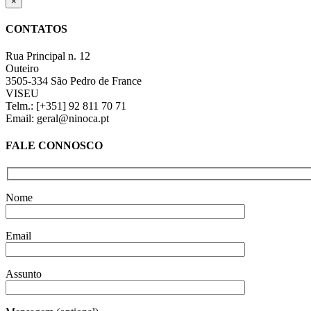
Close
×
product
quick
CONTATOS
view
Rua Principal n. 12
Outeiro
3505-334 São Pedro de France
VISEU
Telm.: [+351] 92 811 70 71
Email: geral@ninoca.pt
FALE CONNOSCO
Nome
Email
Assunto