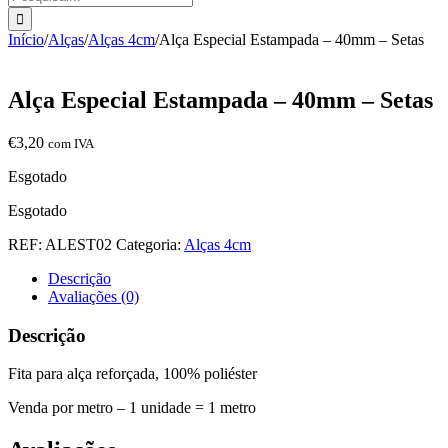
Início
/
Alças
/
Alças 4cm
/
Alça Especial Estampada – 40mm – Setas
Alça Especial Estampada – 40mm – Setas
€
3,20
com IVA
Esgotado
Esgotado
REF:
ALEST02
Categoria:
Alças 4cm
Descrição
Avaliações (0)
Descrição
Fita para alça reforçada, 100% poliéster
Venda por metro – 1 unidade = 1 metro