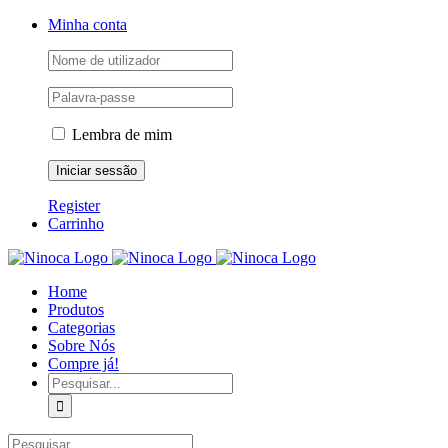
Skip
Facebook
Instagram
YouTube
Minha conta
to
content
Lembra de mim
Register
Carrinho
Home
Produtos
Categorias
Sobre Nós
Compre já!
Pesquisar
Pesquisar