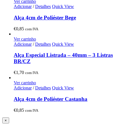
Ver carrinho
Adicionar
/
Detalhes
Quick View
Alça 4cm de Poliéster Bege
€
0,85
com IVA
Ver carrinho
Adicionar
/
Detalhes
Quick View
Alça Especial Listrada – 40mm – 3 Listras
BR/CZ
€
1,70
com IVA
Ver carrinho
Adicionar
/
Detalhes
Quick View
Alça 4cm de Poliéster Castanha
€
0,85
com IVA
Close
×
product