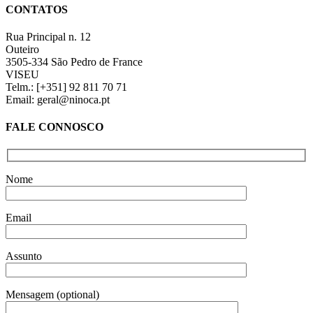
quick
CONTATOS
view
Rua Principal n. 12
Outeiro
3505-334 São Pedro de France
VISEU
Telm.: [+351] 92 811 70 71
Email: geral@ninoca.pt
FALE CONNOSCO
Nome
Email
Assunto
Mensagem (optional)