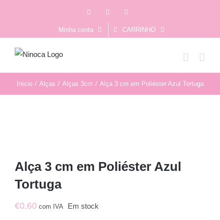
Skip
Facebook
Instagram
YouTube
to
Minha conta
CARRINHO
content
Início
/
Alças
/
Alças 3cm
/
Alça 3 cm em Poliéster Azul Tortuga
Alça 3 cm em Poliéster Azul
Tortuga
€
0,60
Em stock
com IVA