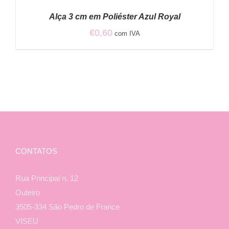
/
Alça 3 cm em Poliéster Azul Royal
DETALHES
€
0,60
com IVA
CONTATOS
Rua Principal n. 12
Outeiro
3505-334 São Pedro de France
VISEU