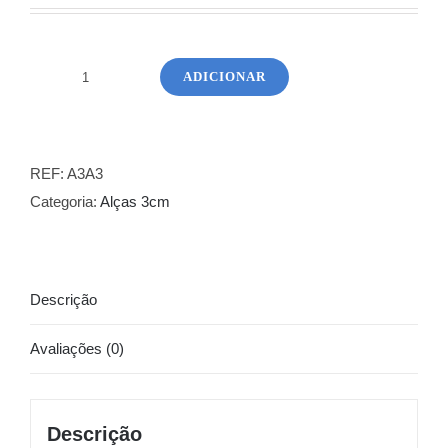
ADICIONAR
Quantidade
de
Alça
3
REF:
A3A3
cm
Categoria:
Alças 3cm
em
Poliéster
Azul
Descrição
Tortuga
Avaliações (0)
Descrição