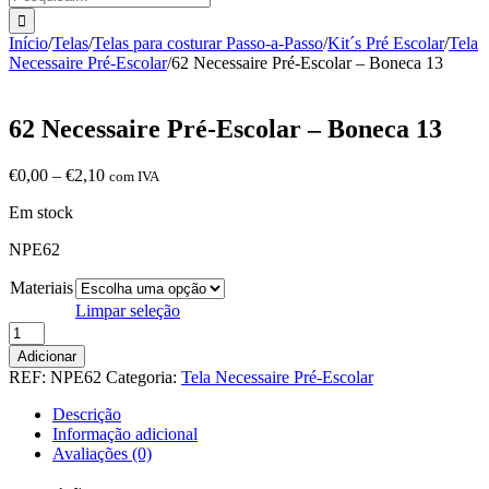
Início
/
Telas
/
Telas para costurar Passo-a-Passo
/
Kit´s Pré Escolar
/
Tela
Necessaire Pré-Escolar
/
62 Necessaire Pré-Escolar – Boneca 13
62 Necessaire Pré-Escolar – Boneca 13
Price
€
0,00
–
€
2,10
com IVA
range:
Em stock
€0,00
through
NPE62
€2,10
Materiais
Limpar seleção
Quantidade
de
Adicionar
62
REF:
NPE62
Categoria:
Tela Necessaire Pré-Escolar
Necessaire
Pré-
Descrição
Escolar
Informação adicional
-
Avaliações (0)
Boneca
13