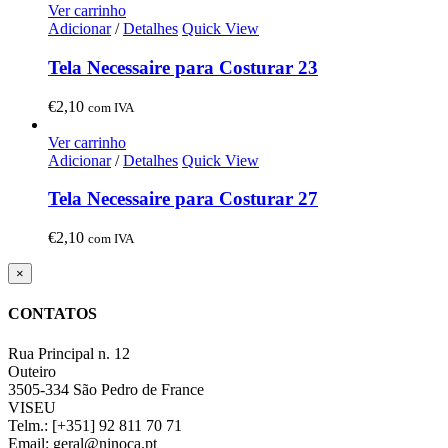
Ver carrinho
Adicionar
/
Detalhes
Quick View
Tela Necessaire para Costurar 23
€
2,10
com IVA
Ver carrinho
Adicionar
/
Detalhes
Quick View
Tela Necessaire para Costurar 27
€
2,10
com IVA
Close
×
product
quick
CONTATOS
view
Rua Principal n. 12
Outeiro
3505-334 São Pedro de France
VISEU
Telm.: [+351] 92 811 70 71
Email: geral@ninoca.pt