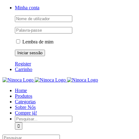
Skip
Facebook
Instagram
YouTube
Minha conta
to
content
Lembra de mim
Register
Carrinho
Home
Produtos
Categorias
Sobre Nós
Compre já!
Pesquisar
Pesquisar