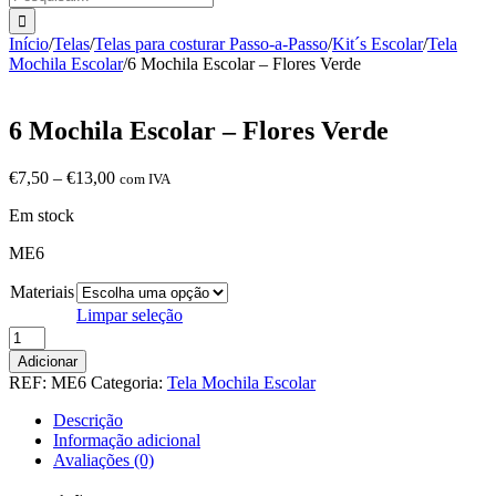
Início
/
Telas
/
Telas para costurar Passo-a-Passo
/
Kit´s Escolar
/
Tela
Mochila Escolar
/
6 Mochila Escolar – Flores Verde
6 Mochila Escolar – Flores Verde
Price
€
7,50
–
€
13,00
com IVA
range:
Em stock
€7,50
through
ME6
€13,00
Materiais
Limpar seleção
Quantidade
de
Adicionar
6
REF:
ME6
Categoria:
Tela Mochila Escolar
Mochila
Escolar
Descrição
-
Informação adicional
Flores
Avaliações (0)
Verde