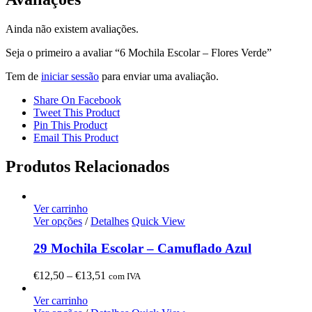
Ainda não existem avaliações.
Seja o primeiro a avaliar “6 Mochila Escolar – Flores Verde”
Tem de
iniciar sessão
para enviar uma avaliação.
Share On Facebook
Tweet This Product
Pin This Product
Email This Product
Produtos Relacionados
Ver carrinho
Ver opções
/
Detalhes
Quick View
29 Mochila Escolar – Camuflado Azul
Price
€
12,50
–
€
13,51
com IVA
range:
€12,50
Ver carrinho