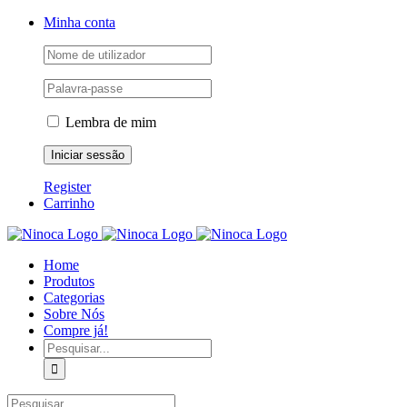
Skip
Facebook
Instagram
YouTube
Minha conta
to
content
Lembra de mim
Register
Carrinho
Home
Produtos
Categorias
Sobre Nós
Compre já!
Pesquisar
Pesquisar