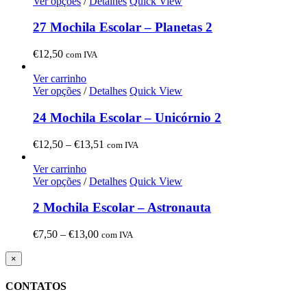
through
Ver opções
/
Detalhes
Quick View
€13,51
27 Mochila Escolar – Planetas 2
€
12,50
com IVA
Ver carrinho
Ver opções
/
Detalhes
Quick View
24 Mochila Escolar – Unicórnio 2
Price
€
12,50
–
€
13,51
com IVA
range:
€12,50
Ver carrinho
through
Ver opções
/
Detalhes
Quick View
€13,51
2 Mochila Escolar – Astronauta
Price
€
7,50
–
€
13,00
com IVA
range:
€7,50
Close
×
product
through
quick
€13,00
CONTATOS
view