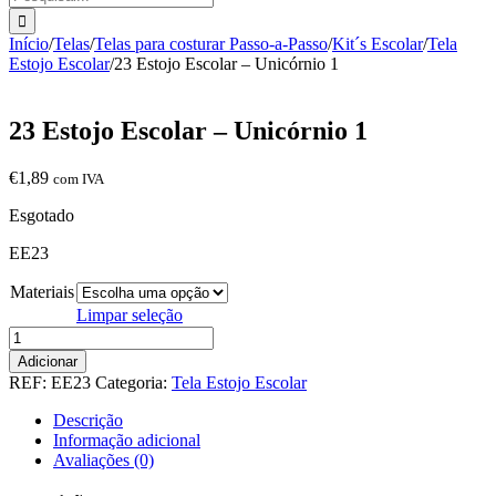
Início
/
Telas
/
Telas para costurar Passo-a-Passo
/
Kit´s Escolar
/
Tela
Estojo Escolar
/
23 Estojo Escolar – Unicórnio 1
23 Estojo Escolar – Unicórnio 1
€
1,89
com IVA
Esgotado
EE23
Materiais
Limpar seleção
Quantidade
de
Adicionar
23
REF:
EE23
Categoria:
Tela Estojo Escolar
Estojo
Escolar
Descrição
-
Informação adicional
Unicórnio
Avaliações (0)
1