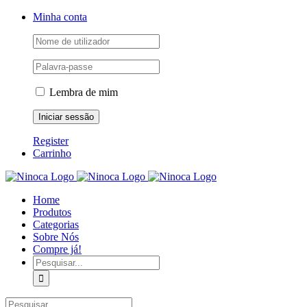
Skip
Facebook
Instagram
YouTube
Minha conta
to
content
Lembra de mim
Register
Carrinho
Home
Produtos
Categorias
Sobre Nós
Compre já!
Pesquisar
Pesquisar