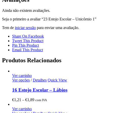
Ainda não existem avaliações.
Seja o primeiro a avaliar “23 Estojo Escolar – Unicórnio 1”
Tem de
iniciar sessão
para enviar uma avaliação.
Share On Facebook
Tweet This Product
Pin This Product
Email This Product
Produtos Relacionados
Ver carrinho
Ver opções
/
Detalhes
Quick View
16 Estojo Escolar – Lábios
Price
€
1,21
–
€
1,89
com IVA
range:
€1,21
Ver carrinho