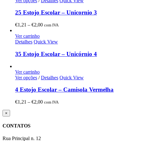
through
Ver opções
/
Detalhes
Quick View
€1,89
25 Estojo Escolar – Unicornio 3
Price
€
1,21
–
€
2,00
com IVA
range:
€1,21
Ver carrinho
through
Detalhes
Quick View
€2,00
35 Estojo Escolar – Unicórnio 4
Ver carrinho
Ver opções
/
Detalhes
Quick View
4 Estojo Escolar – Camisola Vermelha
Price
€
1,21
–
€
2,00
com IVA
range:
€1,21
Close
×
product
through
quick
€2,00
CONTATOS
view
Rua Principal n. 12