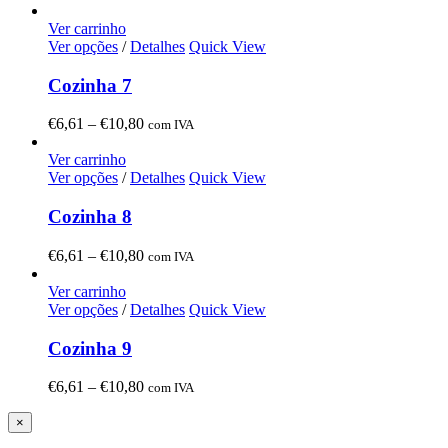
range:
€6,61
Ver carrinho
through
Ver opções
/
Detalhes
Quick View
€10,80
Cozinha 7
Price
€
6,61
–
€
10,80
com IVA
range:
€6,61
Ver carrinho
through
Ver opções
/
Detalhes
Quick View
€10,80
Cozinha 8
Price
€
6,61
–
€
10,80
com IVA
range:
€6,61
Ver carrinho
through
Ver opções
/
Detalhes
Quick View
€10,80
Cozinha 9
Price
€
6,61
–
€
10,80
com IVA
range:
€6,61
Close
×
product
through