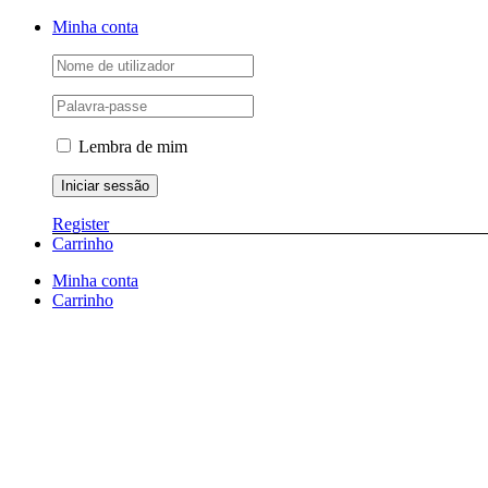
Skip
Facebook
Instagram
YouTube
Minha conta
to
content
Lembra de mim
Register
Carrinho
Minha conta
Carrinho