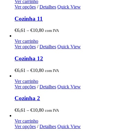
€6,61
Ver carrinho
through
Ver opções
/
Detalhes
Quick View
€10,80
Cozinha 11
Price
€
6,61
–
€
10,80
com IVA
range:
€6,61
Ver carrinho
through
Ver opções
/
Detalhes
Quick View
€10,80
Cozinha 12
Price
€
6,61
–
€
10,80
com IVA
range:
€6,61
Ver carrinho
through
Ver opções
/
Detalhes
Quick View
€10,80
Cozinha 2
Price
€
6,61
–
€
10,80
com IVA
range:
€6,61
Ver carrinho
through
Ver opções
/
Detalhes
Quick View
€10,80