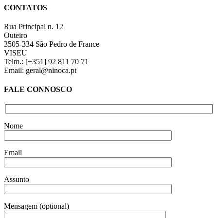
quick
€10,80
CONTATOS
view
Rua Principal n. 12
Outeiro
3505-334 São Pedro de France
VISEU
Telm.: [+351] 92 811 70 71
Email: geral@ninoca.pt
FALE CONNOSCO
Nome
Email
Assunto
Mensagem (optional)