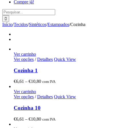
Compre já!
Pesquisar
Início
/
Tecidos
/
Sintéticos
/
Estampados
/
Cozinha
Ver carrinho
Ver opções
/
Detalhes
Quick View
Cozinha 1
Price
€
6,61
–
€
10,80
com IVA
range:
€6,61
Ver carrinho
through
Ver opções
/
Detalhes
Quick View
€10,80
Cozinha 10
Price
€
6,61
–
€
10,80
com IVA
range: