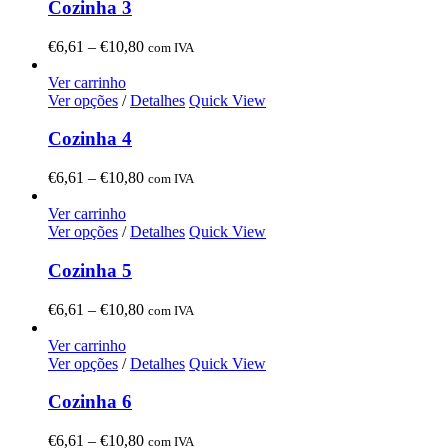
Cozinha 3
Price
€
6,61
–
€
10,80
com IVA
range:
€6,61
Ver carrinho
through
Ver opções
/
Detalhes
Quick View
€10,80
Cozinha 4
Price
€
6,61
–
€
10,80
com IVA
range:
€6,61
Ver carrinho
through
Ver opções
/
Detalhes
Quick View
€10,80
Cozinha 5
Price
€
6,61
–
€
10,80
com IVA
range:
€6,61
Ver carrinho
through
Ver opções
/
Detalhes
Quick View
€10,80
Cozinha 6
Price
€
6,61
–
€
10,80
com IVA