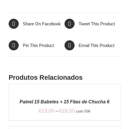
Share On Facebook
Tweet This Product
Pin This Product
Email This Product
Produtos Relacionados
VER
OPÇÕES
/
Painel 15 Babetes + 15 Fitas de Chucha 6
DETALHES
Price
€
13,00
€
18,50
–
com IVA
range:
€13,00