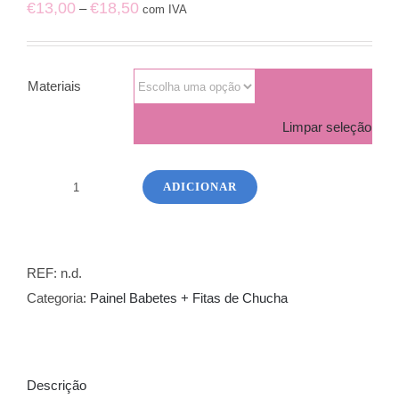
Price
€
13,00
€
18,50
–
com IVA
range:
€13,00
through
Materiais
€18,50
Limpar seleção
ADICIONAR
Quantidade
de
Painel
15
REF:
n.d.
Babetes
Categoria:
Painel Babetes + Fitas de Chucha
+
15
Fitas
Descrição
de