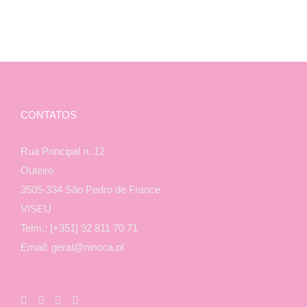
through
€18,50
CONTATOS
Rua Principal n. 12
Outeiro
3505-334 São Pedro de France
VISEU
Telm.: [+351] 92 811 70 71
Email: geral@ninoca.pt