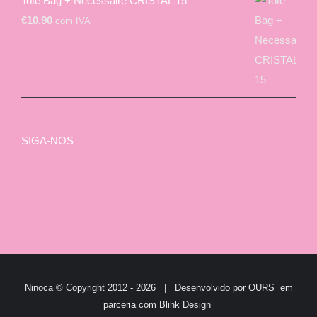
Tote Bag + Necessaire CRISTAL 15
€
10,90
com IVA
SIGA-NOS
Ninoca © Copyright 2012 -
2026 | Desenvolvido por
OURS
em
parceria com
Blink Design