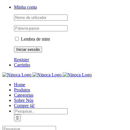
Skip
Facebook
Instagram
YouTube
Minha conta
to
content
Lembra de mim
Register
Carrinho
Home
Produtos
Categorias
Sobre Nós
Compre já!
Pesquisar
Pesquisar