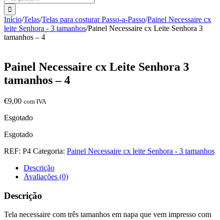
Início
/
Telas
/
Telas para costurar Passo-a-Passo
/
Painel Necessaire cx
leite Senhora - 3 tamanhos
/
Painel Necessaire cx Leite Senhora 3
tamanhos – 4
Painel Necessaire cx Leite Senhora 3
tamanhos – 4
€
9,00
com IVA
Esgotado
Esgotado
REF:
P4
Categoria:
Painel Necessaire cx leite Senhora - 3 tamanhos
Descrição
Avaliações (0)
Descrição
Tela necessaire com três tamanhos em napa que vem impresso com