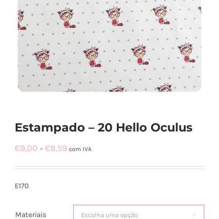
Estampado – 20 Hello Oculus
Price
€
9,00
€
9,59
–
com IVA
range:
€9,00
E170
through
€9,59
Materiais
