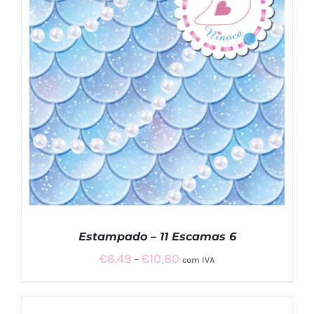
DETALHES
Estampado – 11 Escamas 6
Price
€
6,49
€
10,80
–
com IVA
range:
€6,49
VER