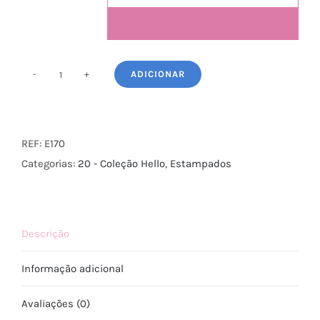
ADICIONAR
Quantidade
de
Estampado
-
REF:
E170
20
Categorias:
20 - Coleção Hello
,
Estampados
Hello
Oculus
Descrição
Informação adicional
Avaliações (0)