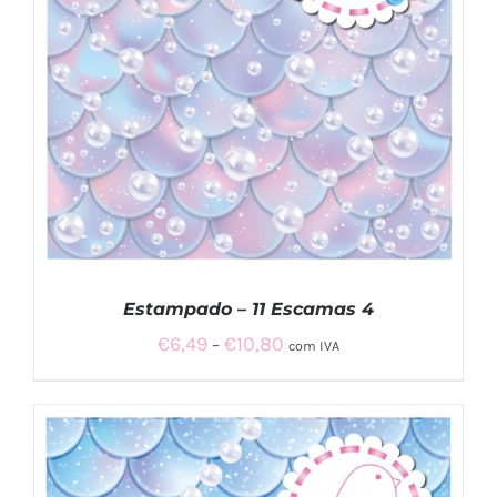
Estampado – 11 Escamas 4
Price
€
6,49
€
10,80
–
com IVA
range:
€6,49
through
€10,80
VER OPÇÕES
/