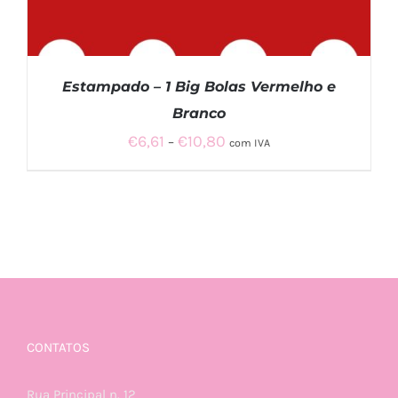
Estampado – 1 Big Bolas Vermelho e
Branco
Price
€
6,61
€
10,80
–
com IVA
range:
€6,61
through
VER OPÇÕES
/
€10,80
DETALHES
CONTATOS
Rua Principal n. 12