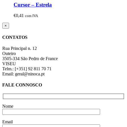
Cursor – Estrela
€
0,41
com IVA
Close
×
product
quick
CONTATOS
view
Rua Principal n. 12
Outeiro
3505-334 São Pedro de France
VISEU
Telm.: [+351] 92 811 70 71
Email: geral@ninoca.pt
FALE CONNOSCO
Nome
Email