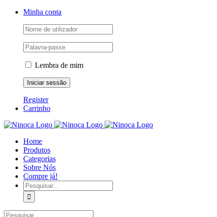
Skip
Facebook
Instagram
YouTube
Minha conta
to
content
Lembra de mim
Register
Carrinho
Home
Produtos
Categorias
Sobre Nós
Compre já!
Pesquisar
Pesquisar