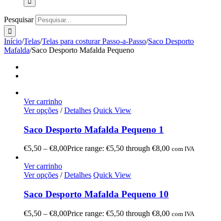
Pesquisar
Início
/
Telas
/
Telas para costurar Passo-a-Passo
/
Saco Desporto
Mafalda
/
Saco Desporto Mafalda Pequeno
Ver carrinho
Ver opções
/
Detalhes
Quick View
Saco Desporto Mafalda Pequeno 1
€
5,50
–
€
8,00
Price range: €5,50 through €8,00
com IVA
Ver carrinho
Ver opções
/
Detalhes
Quick View
Saco Desporto Mafalda Pequeno 10
€
5,50
–
€
8,00
Price range: €5,50 through €8,00
com IVA