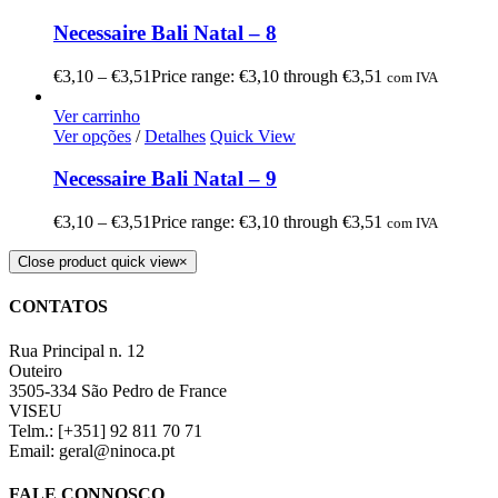
Necessaire Bali Natal – 8
€
3,10
–
€
3,51
Price range: €3,10 through €3,51
com IVA
Ver carrinho
Ver opções
/
Detalhes
Quick View
Necessaire Bali Natal – 9
€
3,10
–
€
3,51
Price range: €3,10 through €3,51
com IVA
Close product quick view
×
CONTATOS
Rua Principal n. 12
Outeiro
3505-334 São Pedro de France
VISEU
Telm.: [+351] 92 811 70 71
Email: geral@ninoca.pt
FALE CONNOSCO