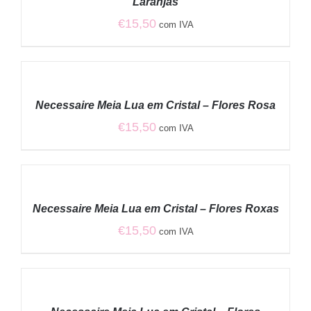
Laranjas
€
15,50
com IVA
ADICIONAR
/
Necessaire Meia Lua em Cristal – Flores Rosa
DETALHES
€
15,50
com IVA
ADICIONAR
/
Necessaire Meia Lua em Cristal – Flores Roxas
DETALHES
€
15,50
com IVA
ADICIONAR
/