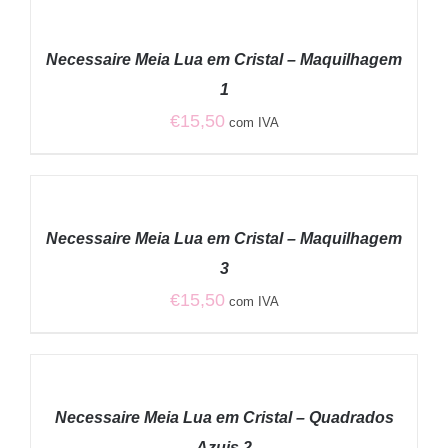
ADICIONAR
/
Necessaire Meia Lua em Cristal – Maquilhagem
DETALHES
1
€
15,50
com IVA
ADICIONAR
/
Necessaire Meia Lua em Cristal – Maquilhagem
DETALHES
3
€
15,50
com IVA
ADICIONAR
/
Necessaire Meia Lua em Cristal – Quadrados
DETALHES
Azuis 2