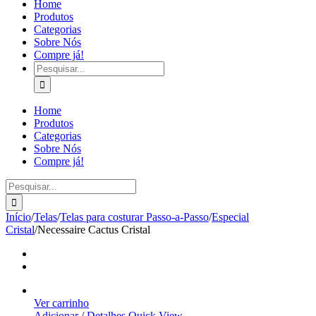
Home
Produtos
Categorias
Sobre Nós
Compre já!
Pesquisar
Home
Produtos
Categorias
Sobre Nós
Compre já!
Pesquisar
Início
/
Telas
/
Telas para costurar Passo-a-Passo
/
Especial
Cristal
/
Necessaire Cactus Cristal
Ver carrinho
Adicionar
/
Detalhes
Quick View