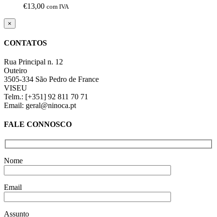
€
13,00
com IVA
Close
×
product
quick
CONTATOS
view
Rua Principal n. 12
Outeiro
3505-334 São Pedro de France
VISEU
Telm.: [+351] 92 811 70 71
Email: geral@ninoca.pt
FALE CONNOSCO
Nome
Email
Assunto