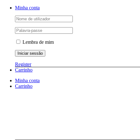
Skip
Facebook
Instagram
YouTube
Minha conta
to
content
Lembra de mim
Register
Carrinho
Minha conta
Carrinho