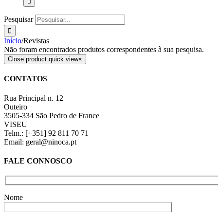
Pesquisar
Início
/
Revistas
Não foram encontrados produtos correspondentes à sua pesquisa.
Close product quick view
×
CONTATOS
Rua Principal n. 12
Outeiro
3505-334 São Pedro de France
VISEU
Telm.: [+351] 92 811 70 71
Email: geral@ninoca.pt
FALE CONNOSCO
Nome